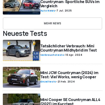
Countryman: Sportliche SUVs im
Vergleich
Auto News
-
7 Jul. 2025
MEHR NEWS
Neueste Tests
Tatsächlicher Verbrauch: Mini
Countryman Mildhybrid im Test
Verbrauchstests
-
10 Apr. 2024
Mini JCW Countryman (2024) im
Test: Viel Works, wenig Cooper
Einzeltests
-
21 Feb. 2024
Mini Cooper SE Countryman ALL4
(2021) im Kurztest