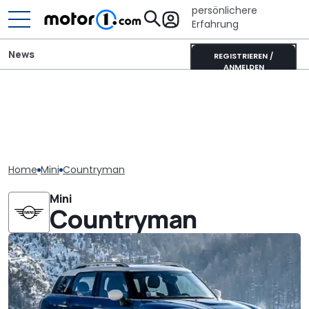
persönlichere
Erfahrung
News
REGISTRIEREN /
ANMELDEN
Home
Mini
Countryman
Mini
Countryman