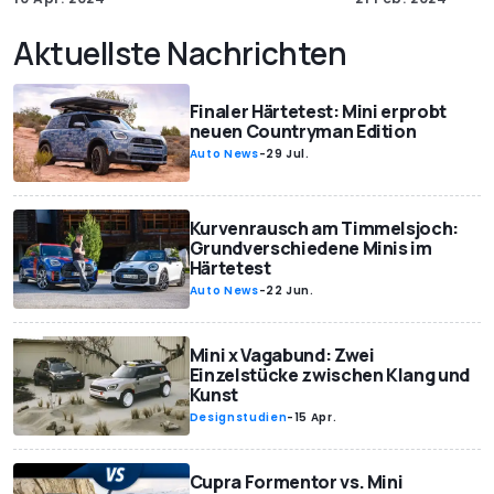
Aktuellste Nachrichten
Finaler Härtetest: Mini erprobt
neuen Countryman Edition
Auto News
-
29 Jul.
Kurvenrausch am Timmelsjoch:
Grundverschiedene Minis im
Härtetest
Auto News
-
22 Jun.
Mini x Vagabund: Zwei
Einzelstücke zwischen Klang und
Kunst
Designstudien
-
15 Apr.
Cupra Formentor vs. Mini