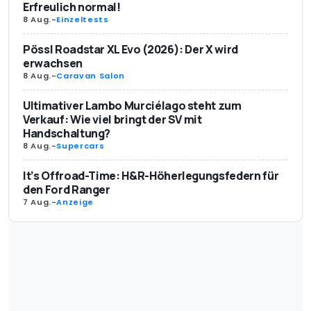
Erfreulich normal!
8 Aug.
-
Einzeltests
Pössl Roadstar XL Evo (2026): Der X wird
erwachsen
8 Aug.
-
Caravan Salon
Ultimativer Lambo Murciélago steht zum
Verkauf: Wie viel bringt der SV mit
Handschaltung?
8 Aug.
-
Supercars
It’s Offroad-Time: H&R-Höherlegungsfedern für
den Ford Ranger
7 Aug.
-
Anzeige