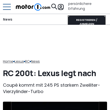
persönlichere
Erfahrung
News
REGISTRIEREN /
ANMELDEN
Autobauer m
Wer gehört wem? Alle
Toyota Corolla Touring
langsamer ma
großen Automarken und
Sports (2026) im Test:
bevor die Zuve
ihre Mutterkonzerne
Alles Taxi oder was?
noch weiter si
Home
Lexus
RC
News
RC 200t: Lexus legt nach
Coupé kommt mit 245 PS starkem Zweiliter-
Vierzylinder-Turbo