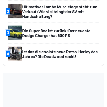
Ultimativer Lambo Murciélago steht zum
2
Verkauf: Wie viel bringt der SV mit
Handschaltung?
Die Super Bee ist zurück: Der neueste
3
Dodge Charger hat 600 PS
Ist das die coolste neue Retro-Harley des
4
Jahres? Die Deadwood rockt!