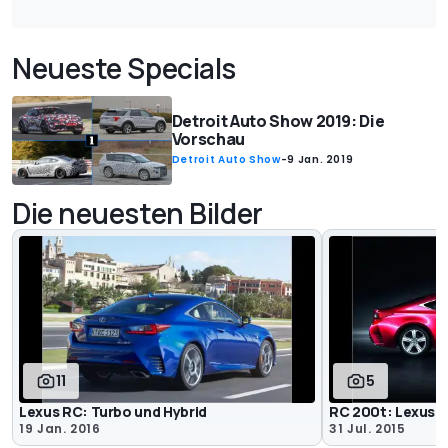
Neueste Specials
Detroit Auto Show 2019: Die
Vorschau
Detroit Auto Show
-
9 Jan. 2019
Die neuesten Bilder
11
5
Lexus RC: Turbo und Hybrid
RC 200t: Lexus l
19 Jan. 2016
31 Jul. 2015