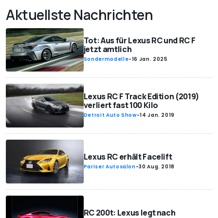
Aktuellste Nachrichten
Tot: Aus für Lexus RC und RC F
jetzt amtlich
Sondermodelle
-
16 Jan. 2025
Lexus RC F Track Edition (2019)
verliert fast 100 Kilo
Detroit Auto Show
-
14 Jan. 2019
Lexus RC erhält Facelift
Pariser Autosalon
-
30 Aug. 2018
RC 200t: Lexus legt nach