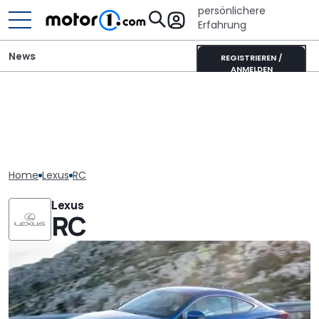
persönlichere
Erfahrung
News
REGISTRIEREN /
ANMELDEN
Home
Lexus
RC
Lexus
RC