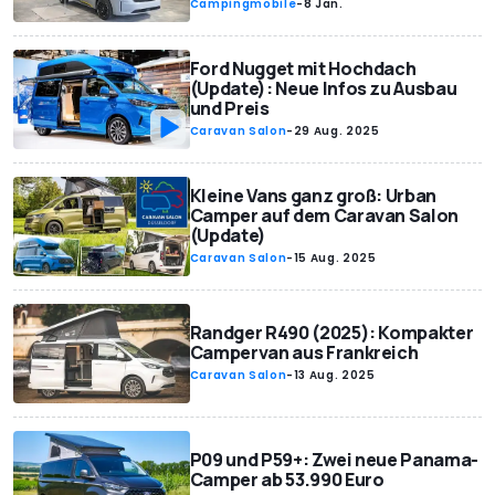
Campingmobile
-
8 Jan.
Ford Nugget mit Hochdach
(Update): Neue Infos zu Ausbau
und Preis
Caravan Salon
-
29 Aug. 2025
Kleine Vans ganz groß: Urban
Camper auf dem Caravan Salon
(Update)
Caravan Salon
-
15 Aug. 2025
Randger R490 (2025): Kompakter
Campervan aus Frankreich
Caravan Salon
-
13 Aug. 2025
P09 und P59+: Zwei neue Panama-
Camper ab 53.990 Euro