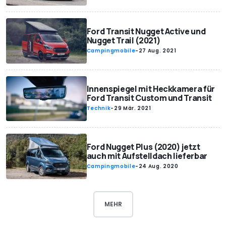
Ford Transit Nugget Active und
Nugget Trail (2021)
Campingmobile
-
27 Aug. 2021
Innenspiegel mit Heckkamera für
Ford Transit Custom und Transit
Technik
-
29 Mär. 2021
Ford Nugget Plus (2020) jetzt
auch mit Aufstelldach lieferbar
Campingmobile
-
24 Aug. 2020
MEHR