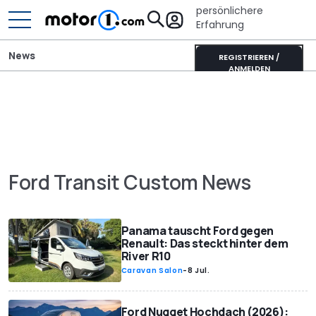
persönlichere
Erfahrung
News
REGISTRIEREN /
ANMELDEN
Ford Transit Custom News
Panama tauscht Ford gegen
Renault: Das steckt hinter dem
River R10
Caravan Salon
-
8 Jul.
Ford Nugget Hochdach (2026):