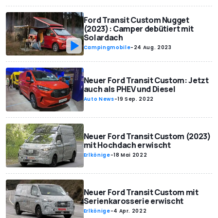
Ford Transit Custom Nugget
(2023): Camper debütiert mit
Solardach
Campingmobile
-
24 Aug. 2023
Neuer Ford Transit Custom: Jetzt
auch als PHEV und Diesel
Auto News
-
19 Sep. 2022
Neuer Ford Transit Custom (2023)
mit Hochdach erwischt
Erlkönige
-
18 Mai 2022
Neuer Ford Transit Custom mit
Serienkarosserie erwischt
Erlkönige
-
4 Apr. 2022