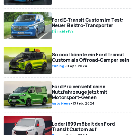
Ford E-Transit Custom im Test:
Neuer Elektro-Transporter
InsideEVs
So cool könnte ein Ford Transit
Custom als Offroad-Camper sein
Tuning
-
11 Apr. 2024
Ford Pro versieht seine
Nutzfahrzeuge jetzt mit
Motorsport-Genen
Auto News
-
13 Feb. 2024
Loder1899 möbelt den Ford
Transit Custom auf