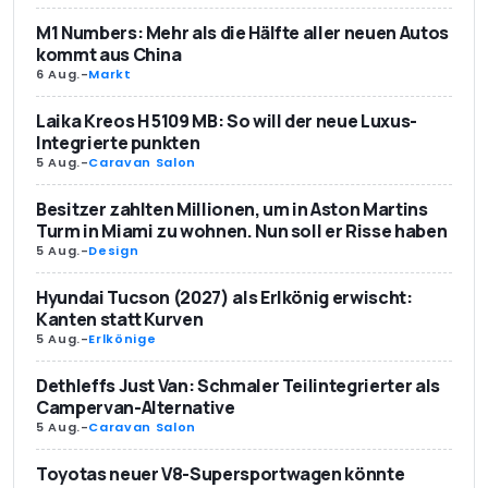
M1 Numbers: Mehr als die Hälfte aller neuen Autos
kommt aus China
6 Aug.
-
Markt
Laika Kreos H 5109 MB: So will der neue Luxus-
Integrierte punkten
5 Aug.
-
Caravan Salon
Besitzer zahlten Millionen, um in Aston Martins
Turm in Miami zu wohnen. Nun soll er Risse haben
5 Aug.
-
Design
Hyundai Tucson (2027) als Erlkönig erwischt:
Kanten statt Kurven
5 Aug.
-
Erlkönige
Dethleffs Just Van: Schmaler Teilintegrierter als
Campervan-Alternative
5 Aug.
-
Caravan Salon
Toyotas neuer V8-Supersportwagen könnte