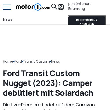
persönlichere
Erfahrung
News
REGISTRIEREN /
ANMELDEN
Panama tauscht Ford
gegen Renault: Das
Laika Kreos H 5109 MB: So
Ford Ranger "H
steckt hinter dem River
will der neue Luxus-
Green": Pick-u
R10
Integrierte punkten
als neues Son
Home
Ford
Transit Custom
News
Ford Transit Custom
Nugget (2023): Camper
debütiert mit Solardach
Die Live-Premiere findet auf dem Caravan