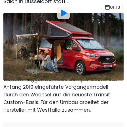
Salon in Düsseldorf statt ...
01:10
Von
:
Manuel Lehbrink
24. Aug. 2023
um
14:24 Uhr
Als bevorzugte Quelle Motor1.com
auf Google hinzufügen
Eine der großen Premieren auf dem diesjährigen
Caravan Salon in Düsseldorf ist der Ford Transit
Custom Nugget. Der neue Camper ersetzt das
Anfang 2019 eingeführte Vorgängermodell
durch den Wechsel auf die neueste Transit
Custom-Basis. Für den Umbau arbeitet der
Hersteller mit Westfalia zusammen.