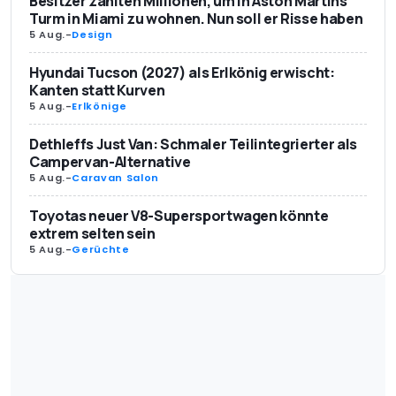
Besitzer zahlten Millionen, um in Aston Martins
Turm in Miami zu wohnen. Nun soll er Risse haben
5 Aug.
-
Design
Hyundai Tucson (2027) als Erlkönig erwischt:
Kanten statt Kurven
5 Aug.
-
Erlkönige
Dethleffs Just Van: Schmaler Teilintegrierter als
Campervan-Alternative
5 Aug.
-
Caravan Salon
Toyotas neuer V8-Supersportwagen könnte
extrem selten sein
5 Aug.
-
Gerüchte