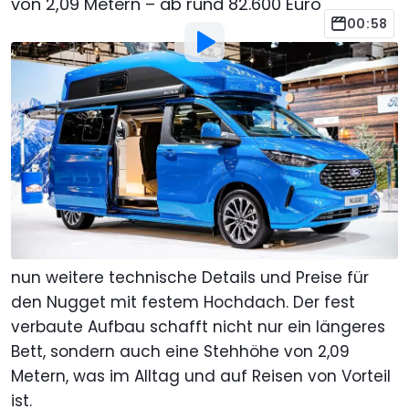
von 2,09 Metern – ab rund 82.600 Euro
00:58
Bild von:
Ford
Von
:
Fabian Grass
Aktualisiert: 29. Aug. 2025
um
15:51 Uhr
Als bevorzugte Quelle Motor1.com
auf Google hinzufügen
Update vom 29. August 2025: Anlässlich der
Premiere auf dem Caravan Salon nennt Ford
nun weitere technische Details und Preise für
den Nugget mit festem Hochdach. Der fest
verbaute Aufbau schafft nicht nur ein längeres
Bett, sondern auch eine Stehhöhe von 2,09
Metern, was im Alltag und auf Reisen von Vorteil
ist.