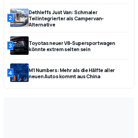
Dethleffs Just Van: Schmaler
2
Teilintegrierter als Campervan-
Alternative
Toyotas neuer V8-Supersportwagen
3
könnte extrem selten sein
M1 Numbers: Mehr als die Hälfte aller
4
neuen Autos kommt aus China