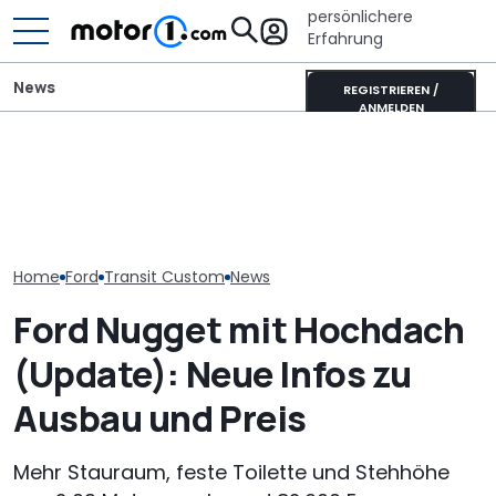
persönlichere
Erfahrung
News
REGISTRIEREN /
ANMELDEN
Panama tauscht Ford
Lucid verschiebt seinen
gegen Renault: Das
Tesla-Model-Y-Gegner,
Ford Ranger "H
steckt hinter dem River
um „Fehler der
Green": Pick-u
R10
Vergangenheit“ zu
als neues Son
vermeiden
Home
Ford
Transit Custom
News
Ford Nugget mit Hochdach
(Update): Neue Infos zu
Ausbau und Preis
Mehr Stauraum, feste Toilette und Stehhöhe