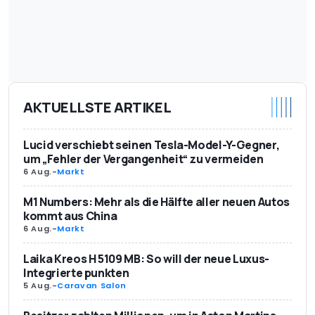
AKTUELLSTE ARTIKEL
Lucid verschiebt seinen Tesla-Model-Y-Gegner,
um „Fehler der Vergangenheit“ zu vermeiden
6 Aug.
-
Markt
M1 Numbers: Mehr als die Hälfte aller neuen Autos
kommt aus China
6 Aug.
-
Markt
Laika Kreos H 5109 MB: So will der neue Luxus-
Integrierte punkten
5 Aug.
-
Caravan Salon