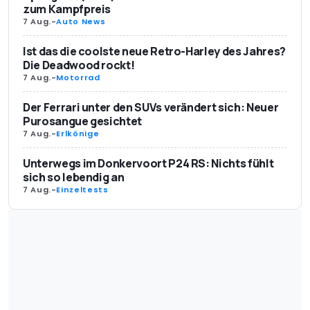
zum Kampfpreis
7 Aug.
-
Auto News
Ist das die coolste neue Retro-Harley des Jahres?
Die Deadwood rockt!
7 Aug.
-
Motorrad
Der Ferrari unter den SUVs verändert sich: Neuer
Purosangue gesichtet
7 Aug.
-
Erlkönige
Unterwegs im Donkervoort P24 RS: Nichts fühlt
sich so lebendig an
7 Aug.
-
Einzeltests