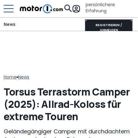
persönlichere
Erfahrung
News
REGISTRIEREN /
ANMELDEN
Ultimativer Lambo
VW Grand California wird
Murciélago steht zum
GWM Ora 5 vs.
endlich autarker: Neues
Verkauf: Wie viel bringt
China-Neulin
Solarpaket kommt
der SV mit
Kompakt-Plat
Handschaltung?
Home
News
Torsus Terrastorm Camper
(2025): Allrad-Koloss für
extreme Touren
Geländegängiger Camper mit durchdachtem