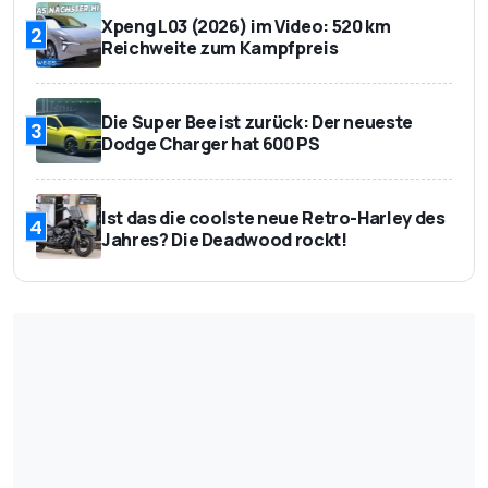
Xpeng L03 (2026) im Video: 520 km
2
Reichweite zum Kampfpreis
Die Super Bee ist zurück: Der neueste
3
Dodge Charger hat 600 PS
Ist das die coolste neue Retro-Harley des
4
Jahres? Die Deadwood rockt!