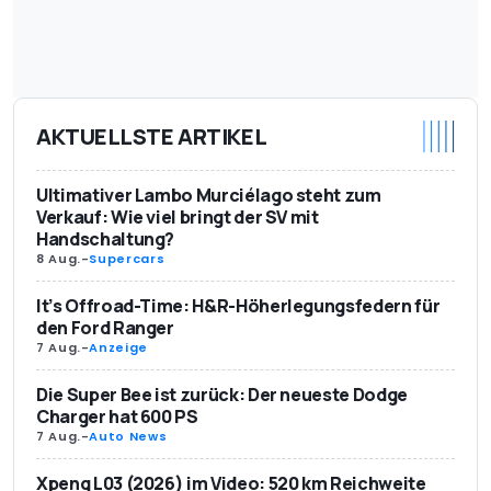
AKTUELLSTE ARTIKEL
Ultimativer Lambo Murciélago steht zum
Verkauf: Wie viel bringt der SV mit
Handschaltung?
8 Aug.
-
Supercars
It’s Offroad-Time: H&R-Höherlegungsfedern für
den Ford Ranger
7 Aug.
-
Anzeige
Die Super Bee ist zurück: Der neueste Dodge
Charger hat 600 PS
7 Aug.
-
Auto News
Xpeng L03 (2026) im Video: 520 km Reichweite