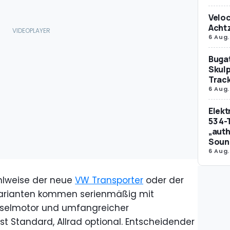
Veloc
Achtz
6 Aug.
Bugat
Skulp
Trac
6 Aug.
Elek
53 4-
„auth
Soun
6 Aug.
ahlweise der neue
VW Transporter
oder der
Varianten kommen serienmäßig mit
eselmotor und umfangreicher
ist Standard, Allrad optional. Entscheidender