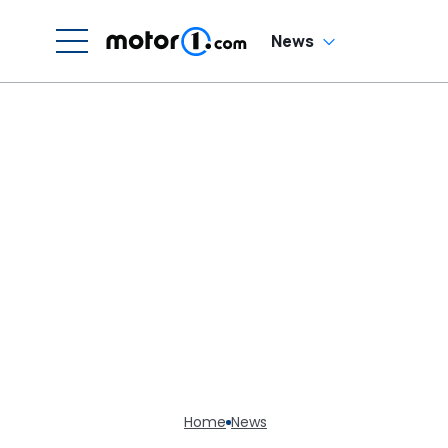
News
Home
News