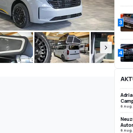
3
4
AKT
Adria
Camp
6 Aug.
Neuz
Autom
6 Aug.