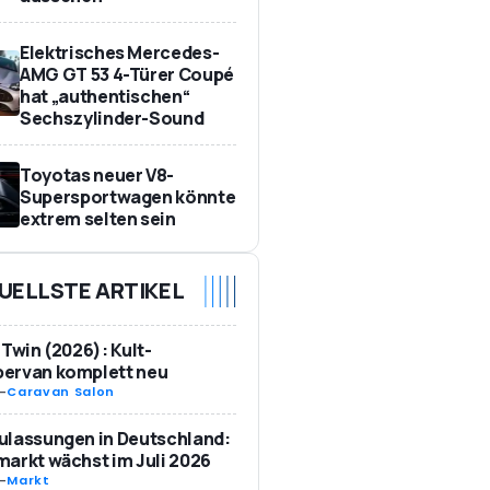
Elektrisches Mercedes-
AMG GT 53 4-Türer Coupé
hat „authentischen“
Sechszylinder-Sound
Toyotas neuer V8-
Supersportwagen könnte
extrem selten sein
UELLSTE ARTIKEL
 Twin (2026): Kult-
ervan komplett neu
-
Caravan Salon
ulassungen in Deutschland:
arkt wächst im Juli 2026
-
Markt