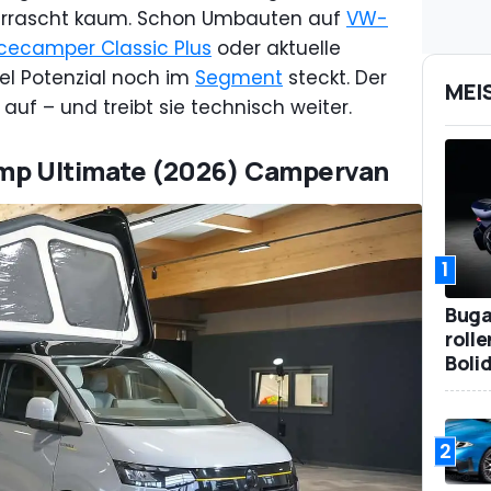
errascht kaum. Schon Umbauten auf
VW-
cecamper Classic Plus
oder aktuelle
iel Potenzial noch im
Segment
steckt. Der
MEI
auf – und treibt sie technisch weiter.
amp Ultimate (2026) Campervan
1
Bugat
roll
Boli
2