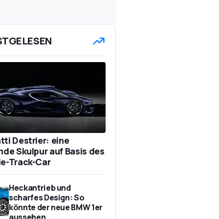
STGELESEN
ti Destrier: eine
ende Skulpur auf Basis des
de-Track-Car
Heckantrieb und
scharfes Design: So
könnte der neue BMW 1er
aussehen