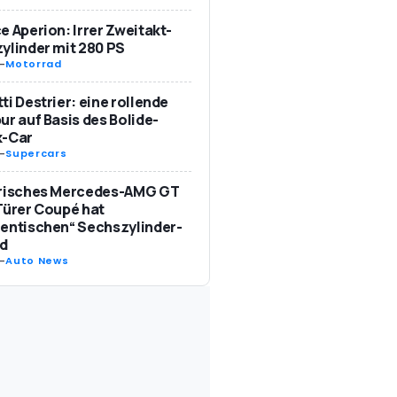
e Aperion: Irrer Zweitakt-
ylinder mit 280 PS
-
Motorrad
ti Destrier: eine rollende
ur auf Basis des Bolide-
k-Car
-
Supercars
trisches Mercedes-AMG GT
Türer Coupé hat
entischen“ Sechszylinder-
d
-
Auto News