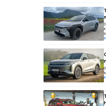
D
K
b
E
D
M
E