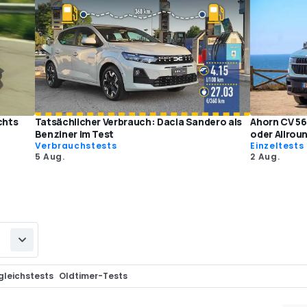
chts
Tatsächlicher Verbrauch: Dacia Sandero als
Ahorn CV 56
Benziner im Test
oder Allrou
Verbrauchstests
Einzeltests
5 Aug.
2 Aug.
gleichstests
Oldtimer-Tests