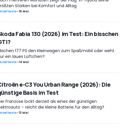
rößten Stärken bei Komfort und Alltag
inzeltests
-
16 Mai
Skoda Fabia 130 (2026) im Test: Ein bisschen
GTI?
achen 177 PS den Kleinwagen zum Spaßmobil oder weht
ur ein laues Lüftchen?
inzeltests
-
14 Mai
Citroën e-C3 You Urban Range (2026): Die
günstige Basis im Test
er Franzose lockt derzeit als eines der günstigen
lektroauto – reicht die kleine Batterie für den Alltag?
inzeltests
-
13 Mai