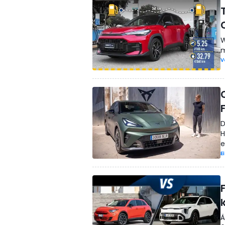
W
m
V
D
H
e
E
F
Ä