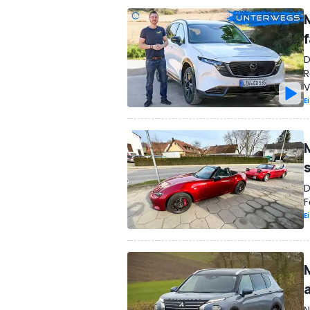
f
D
R
V
E
s
D
F
E
N