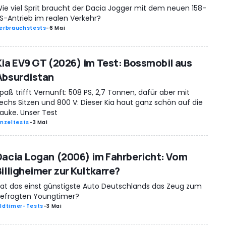
ie viel Sprit braucht der Dacia Jogger mit dem neuen 158-
S-Antrieb im realen Verkehr?
erbrauchstests
-
6 Mai
Kia EV9 GT (2026) im Test: Bossmobil aus
Absurdistan
paß trifft Vernunft: 508 PS, 2,7 Tonnen, dafür aber mit
echs Sitzen und 800 V: Dieser Kia haut ganz schön auf die
auke. Unser Test
inzeltests
-
3 Mai
Dacia Logan (2006) im Fahrbericht: Vom
illigheimer zur Kultkarre?
at das einst günstigste Auto Deutschlands das Zeug zum
efragten Youngtimer?
ldtimer-Tests
-
3 Mai