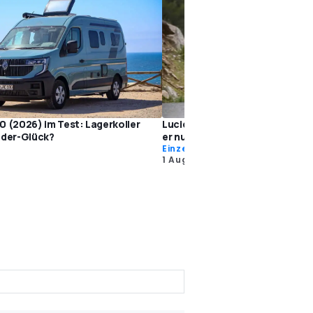
0 (2026) im Test: Lagerkoller
Lucid Air Grand Touring (2026)
nder-Glück?
er nur Reichweite?
Einzeltests
1 Aug.