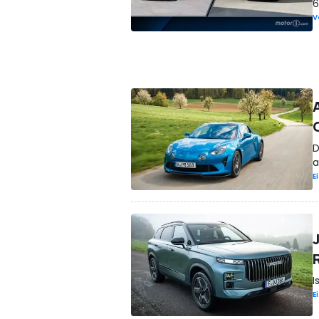
6
V
D
a
E
R
I
E