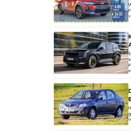
W
P
V
S
s
P
E
B
H
g
O