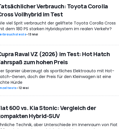
Tatsächlicher Verbrauch: Toyota Corolla
Cross Vollhybrid im Test
ie viel Sprit verbraucht der geliftete Toyota Corolla Cross
it dem 180 PS starken Hybridsystem im realen Verkehr?
erbrauchstests
-
13 Mai
Cupra Raval VZ (2026) im Test: Hot Hatch
Fahrspaß zum hohen Preis
er Spanier überzeugt als sportliches Elektroauto mit Hot-
atch-Genen, doch der Preis für den Kleinwagen ist eine
chte Hürde
inzeltests
-
12 Mai
iat 600 vs. Kia Stonic: Vergleich der
kompakten Hybrid-SUV
hnliche Technik, aber Unterschiede im Innenraum von Fiat