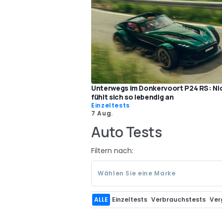
Unterwegs im Donkervoort P24 RS: Ni
fühlt sich so lebendig an
Einzeltests
7 Aug.
Auto Tests
Filtern nach:
Wählen Sie eine Marke
ALLE
Einzeltests
Verbrauchstests
Ver