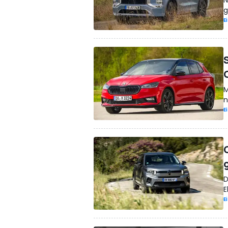
g
E
M
n
E
D
E
E