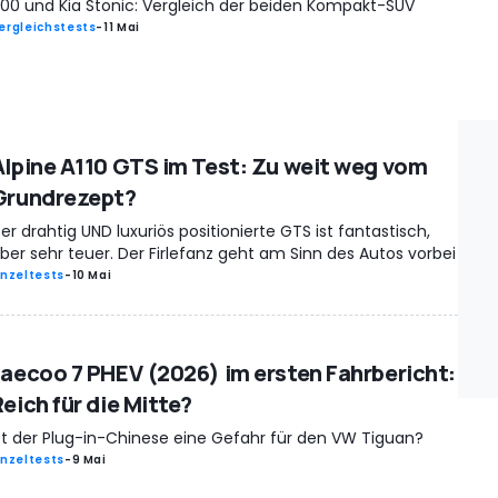
00 und Kia Stonic: Vergleich der beiden Kompakt-SUV
ergleichstests
-
11 Mai
Alpine A110 GTS im Test: Zu weit weg vom
Grundrezept?
er drahtig UND luxuriös positionierte GTS ist fantastisch,
ber sehr teuer. Der Firlefanz geht am Sinn des Autos vorbei
inzeltests
-
10 Mai
Jaecoo 7 PHEV (2026) im ersten Fahrbericht:
eich für die Mitte?
st der Plug-in-Chinese eine Gefahr für den VW Tiguan?
inzeltests
-
9 Mai