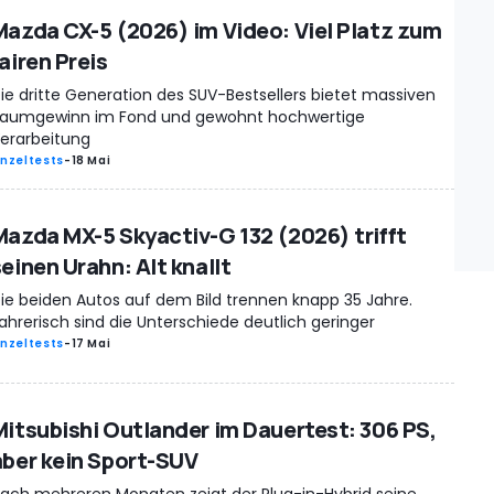
Mazda CX-5 (2026) im Video: Viel Platz zum
airen Preis
ie dritte Generation des SUV-Bestsellers bietet massiven
aumgewinn im Fond und gewohnt hochwertige
erarbeitung
inzeltests
-
18 Mai
Mazda MX-5 Skyactiv-G 132 (2026) trifft
einen Urahn: Alt knallt
ie beiden Autos auf dem Bild trennen knapp 35 Jahre.
ahrerisch sind die Unterschiede deutlich geringer
inzeltests
-
17 Mai
Mitsubishi Outlander im Dauertest: 306 PS,
aber kein Sport-SUV
ach mehreren Monaten zeigt der Plug-in-Hybrid seine