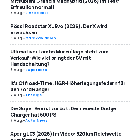
Mitsubishi Grandis Mildhybrid (2026) im Test:
Erfreulich normal!
8 Aug.
-
Einzeltests
Pössl Roadstar XL Evo (2026): Der X wird
erwachsen
8 Aug.
-
Caravan Salon
Ultimativer Lambo Murciélago steht zum
Verkauf: Wie viel bringt der SV mit
Handschaltung?
8 Aug.
-
Supercars
It’s Offroad-Time: H&R-Höherlegungsfedern für
den Ford Ranger
7 Aug.
-
Anzeige
Die Super Bee ist zurück: Der neueste Dodge
Charger hat 600 PS
7 Aug.
-
Auto News
Xpeng L03 (2026) im Video: 520 km Reichweite