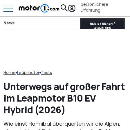
persönlichere
Erfahrung
News
REGISTRIEREN /
ANMELDEN
Unterwegs im
Mitsubishi Grandis
Pössl Roadstar XL Evo
Donkervoort P
Mildhybrid (2026) im Test:
(2026): Der X wird
Nichts fühlt si
Erfreulich normal!
erwachsen
lebendig an
Home
Leapmotor
Tests
Unterwegs auf großer Fahrt
im Leapmotor B10 EV
Hybrid (2026)
Wie einst Hannibal überquerten wir die Alpen,