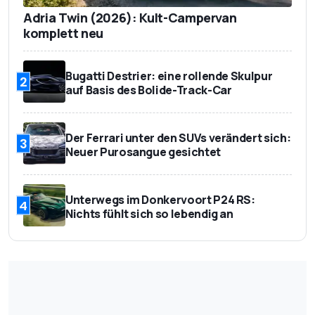
Adria Twin (2026): Kult-Campervan
komplett neu
Bugatti Destrier: eine rollende Skulpur
2
auf Basis des Bolide-Track-Car
Der Ferrari unter den SUVs verändert sich:
3
Neuer Purosangue gesichtet
Unterwegs im Donkervoort P24 RS:
4
Nichts fühlt sich so lebendig an