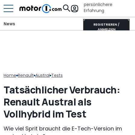
persönlichere
Erfahrung
News
REGISTRIEREN /
ANMELDEN
Der Ferrari unter den
Ahorn CV 560 (2026) im
SUVs verändert sich:
Ahorn Camp Ec
Test: Lagerkoller oder
Neuer Purosangue
Sonnenfinstern
Allrounder-Glück?
gesichtet
Rädern
Home
Renault
Austral
Tests
Tatsächlicher Verbrauch:
Renault Austral als
Vollhybrid im Test
Wie viel Sprit braucht die E-Tech-Version im