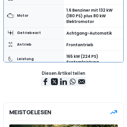
1.6 Benziner mit 132 kW
(180 PS) plus 80 kW
Motor
Elektromotor
Achtgang-Automatik
Getriebeart
Frontantrieb
Antrieb
165 kW (224 PS)
Leistung
Systemleistung
Diesen Artikel teilen
360 Nm (Systemleistung)
Max. Drehmoment
12,4 kWh
Batterie
3,7 kW / 7,4 kW (optional)
Ladeanschluss
7 h (3,4 kW) / 2 h (7,4 kW)
Aufladezeit
MEISTGELESEN