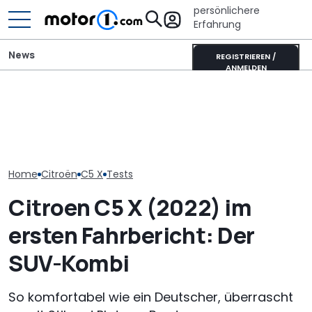
persönlichere
Erfahrung
News
REGISTRIEREN /
ANMELDEN
Adria Twin (2026): Kult-
Mitsubishi Grandis
Pössl zeigt ei
Campervan komplett
Mildhybrid (2026) im Test:
cleversten 64
neu
Erfreulich normal!
Grundrisse de
Home
Citroën
C5 X
Tests
Citroen C5 X (2022) im
ersten Fahrbericht: Der
SUV-Kombi
So komfortabel wie ein Deutscher, überrascht