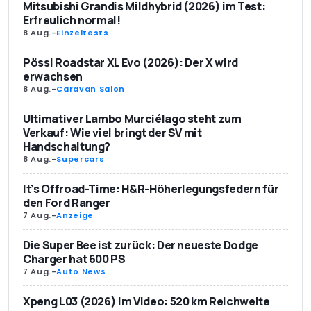
Mitsubishi Grandis Mildhybrid (2026) im Test:
Erfreulich normal!
8 Aug.
-
Einzeltests
Pössl Roadstar XL Evo (2026): Der X wird
erwachsen
8 Aug.
-
Caravan Salon
Ultimativer Lambo Murciélago steht zum
Verkauf: Wie viel bringt der SV mit
Handschaltung?
8 Aug.
-
Supercars
It’s Offroad-Time: H&R-Höherlegungsfedern für
den Ford Ranger
7 Aug.
-
Anzeige
Die Super Bee ist zurück: Der neueste Dodge
Charger hat 600 PS
7 Aug.
-
Auto News
Xpeng L03 (2026) im Video: 520 km Reichweite