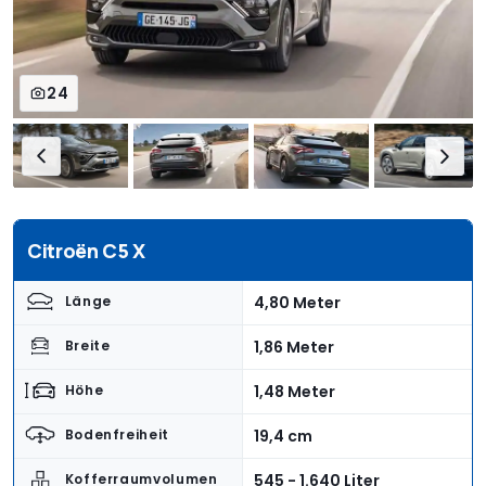
24
Citroën C5 X
4,80 Meter
Länge
1,86 Meter
Breite
1,48 Meter
Höhe
19,4 cm
Bodenfreiheit
545 - 1.640 Liter
Kofferraumvolumen