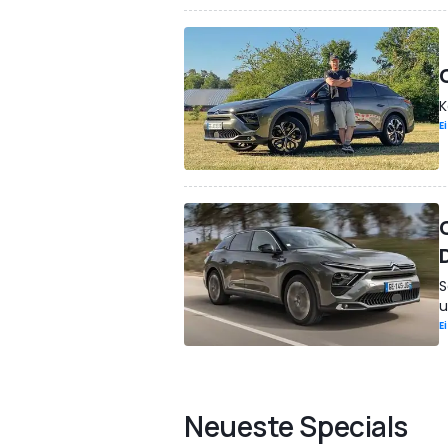
K
E
S
u
E
Neueste Specials