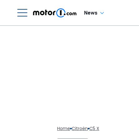
News
Home
Citroën
C5 X