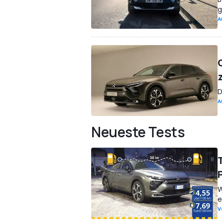
g
A
D
A
Neueste Tests
W
e
V