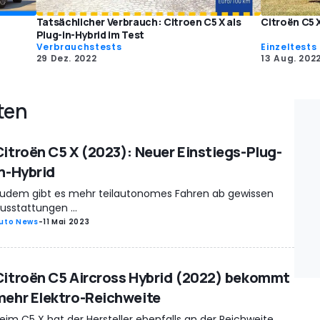
Tatsächlicher Verbrauch: Citroen C5 X als
Citroën C5 
Plug-in-Hybrid im Test
Verbrauchstests
Einzeltests
29 Dez. 2022
13 Aug. 202
ten
Citroën C5 X (2023): Neuer Einstiegs-Plug-
in-Hybrid
udem gibt es mehr teilautonomes Fahren ab gewissen
usstattungen ...
uto News
-
11 Mai 2023
Citroën C5 Aircross Hybrid (2022) bekommt
mehr Elektro-Reichweite
eim C5 X hat der Hersteller ebenfalls an der Reichweite