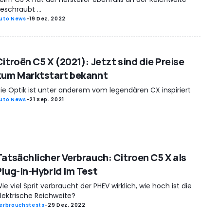
eschraubt ...
uto News
-
19 Dez. 2022
Citroën C5 X (2021): Jetzt sind die Preise
zum Marktstart bekannt
ie Optik ist unter anderem vom legendären CX inspiriert
uto News
-
21 Sep. 2021
Tatsächlicher Verbrauch: Citroen C5 X als
Plug-in-Hybrid im Test
ie viel Sprit verbraucht der PHEV wirklich, wie hoch ist die
lektrische Reichweite?
erbrauchstests
-
29 Dez. 2022