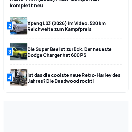
komplett neu
Xpeng L03 (2026) im Video: 520 km
2
Reichweite zum Kampfpreis
Die Super Bee ist zurück: Der neueste
3
Dodge Charger hat 600 PS
Ist das die coolste neue Retro-Harley des
4
Jahres? Die Deadwood rockt!