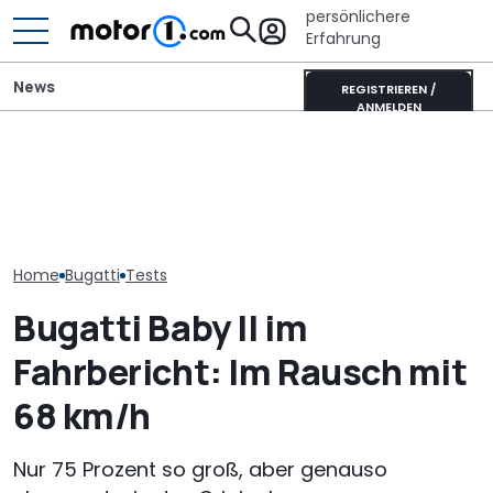
persönlichere
Erfahrung
News
REGISTRIEREN /
ANMELDEN
Bugatti Destrier: eine
Pössl Roadstar XL Evo
Bugatti Royal
rollende Skulpur auf Basis
(2026): Der X wird
Gigant mit 12,8
des Bolide-Track-Car
erwachsen
Korschenbroi
Home
Bugatti
Tests
Bugatti Baby II im
Fahrbericht: Im Rausch mit
68 km/h
Nur 75 Prozent so groß, aber genauso