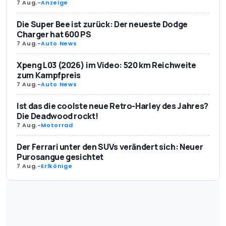
7 Aug.
-
Anzeige
Die Super Bee ist zurück: Der neueste Dodge
Charger hat 600 PS
7 Aug.
-
Auto News
Xpeng L03 (2026) im Video: 520 km Reichweite
zum Kampfpreis
7 Aug.
-
Auto News
Ist das die coolste neue Retro-Harley des Jahres?
Die Deadwood rockt!
7 Aug.
-
Motorrad
Der Ferrari unter den SUVs verändert sich: Neuer
Purosangue gesichtet
7 Aug.
-
Erlkönige