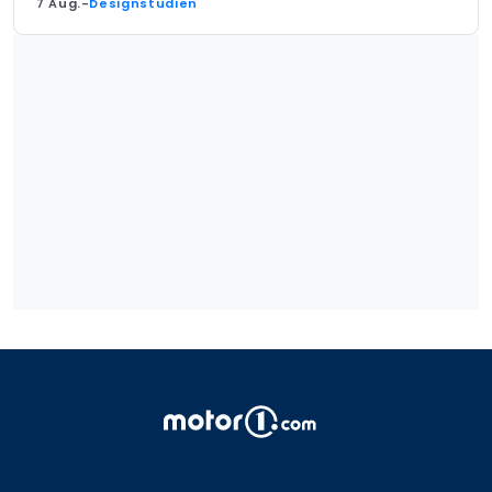
7 Aug.
-
Designstudien