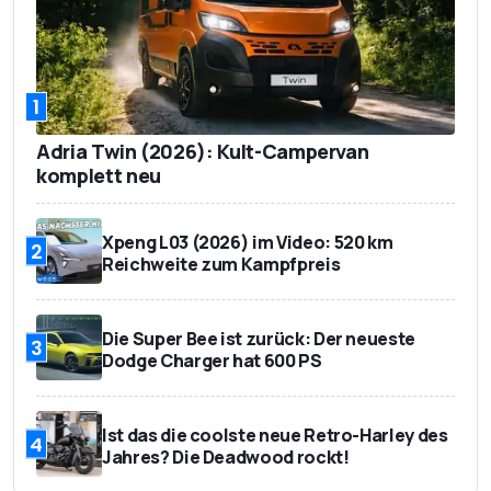
133 - 140 g CO2/km (NEF
Emission
Euro 6D-ISC-FCM
43.012,80 Euro (mit 16
Basispreis
1
Prozent MwSt.)
Adria Twin (2026): Kult-Campervan
62.901 Euro (mit 16 Proz
Preis des Testwagens
MwSt.)
komplett neu
Xpeng L03 (2026) im Video: 520 km
2
Reichweite zum Kampfpreis
Die Super Bee ist zurück: Der neueste
3
Dodge Charger hat 600 PS
Ist das die coolste neue Retro-Harley des
4
Jahres? Die Deadwood rockt!