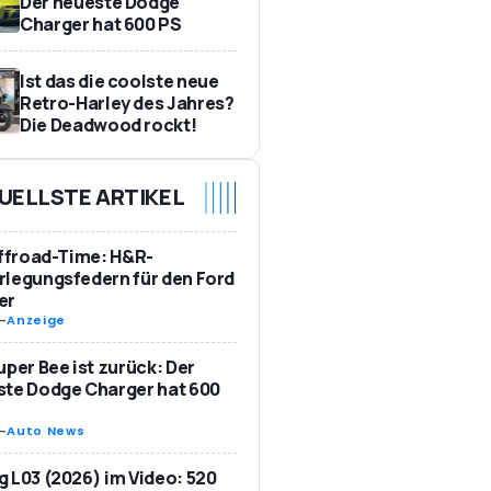
Der neueste Dodge
Charger hat 600 PS
Ist das die coolste neue
Retro-Harley des Jahres?
Die Deadwood rockt!
UELLSTE ARTIKEL
Offroad-Time: H&R-
legungsfedern für den Ford
er
-
Anzeige
uper Bee ist zurück: Der
te Dodge Charger hat 600
-
Auto News
 L03 (2026) im Video: 520