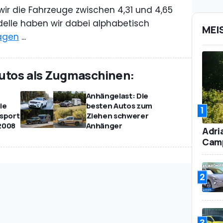
ir die Fahrzeuge zwischen 4,31 und 4,65
elle haben wir dabei alphabetisch
MEI
agen
...
Autos als Zugmaschinen:
Anhängelast: Die
ie
besten Autos zum
1
osport
Ziehen schwerer
2008
Anhänger
Adri
Camp
2
3