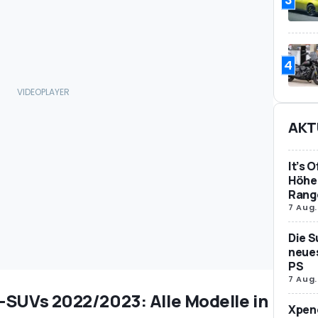
4
AKT
It’s 
Höher
Rang
7 Aug.
Die S
neues
PS
7 Aug.
-SUVs 2022/2023: Alle Modelle in
Xpeng