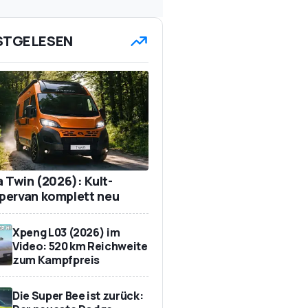
STGELESEN
a Twin (2026): Kult-
ervan komplett neu
Xpeng L03 (2026) im
Video: 520 km Reichweite
zum Kampfpreis
Die Super Bee ist zurück: