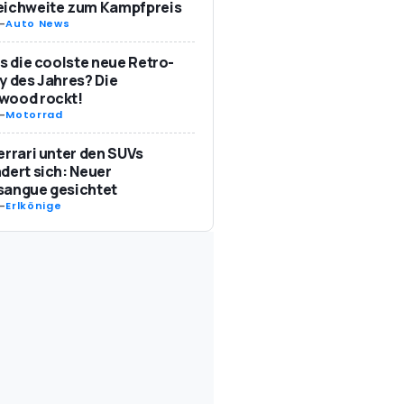
eichweite zum Kampfpreis
-
Auto News
as die coolste neue Retro-
y des Jahres? Die
wood rockt!
-
Motorrad
errari unter den SUVs
dert sich: Neuer
sangue gesichtet
-
Erlkönige