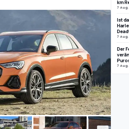
km R
7 Aug.
Ist d
Harle
Dead
7 Aug.
Der F
verän
Puro
7 Aug.