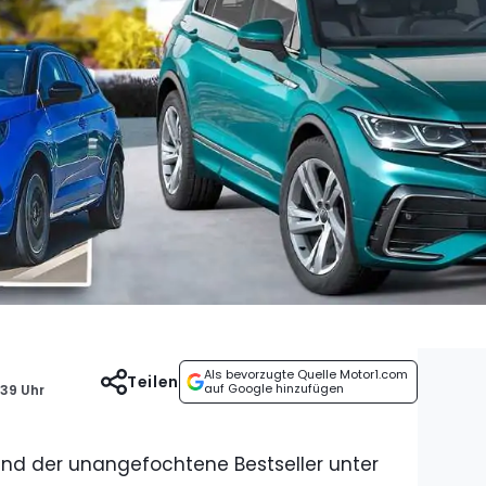
Als bevorzugte Quelle Motor1.com
Teilen
auf Google hinzufügen
:39 Uhr
and der unangefochtene Bestseller unter