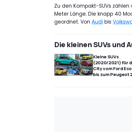
Zu den Kompakt-SUVs zählen w
Meter Länge. Die knapp 40 Mod
geordnet. Von
Audi
bis
Volksw
Die kleinen SUVs und 
Kleine SUVs
(2020/2021) für d
City vom Ford Ec
bis zum Peugeot 