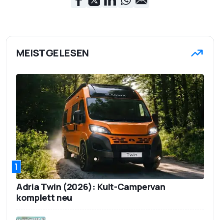
1.756 mm
Breite
1.483 mm
Höhe
MEISTGELESEN
335 Liter
(umgeklappt/dachhoh
Kofferraumvolumen
Beladung: k.A.)
1.245 kg
Leergewicht
465 kg
Zuladung
25.000 Euro
Basispreis
November 2019
Marktstart
1
Adria Twin (2026): Kult-Campervan
komplett neu