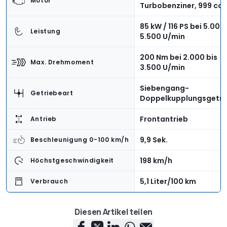
Motor
Turbobenziner, 999 cc
85 kW / 116 PS bei 5.000
Leistung
5.500 U/min
200 Nm bei 2.000 bis
Max. Drehmoment
3.500 U/min
Siebengang-
Getriebeart
Doppelkupplungsgetri
Frontantrieb
Antrieb
9,9 Sek.
Beschleunigung 0-100 km/h
198 km/h
Höchstgeschwindigkeit
5,1 Liter/100 km
Verbrauch
117 Gramm CO2 pro km
Emission
Diesen Artikel teilen
4.046 mm
Länge