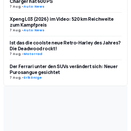
Charger hat 600 PS
7 Aug.
-
Auto News
Xpeng L03 (2026) im Video: 520 km Reichweite
zum Kampfpreis
7 Aug.
-
Auto News
Ist das die coolste neue Retro-Harley des Jahres?
Die Deadwood rockt!
7 Aug.
-
Motorrad
Der Ferrari unter den SUVs verändert sich: Neuer
Purosangue gesichtet
7 Aug.
-
Erlkönige