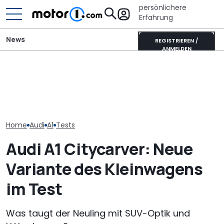
persönlichere
Erfahrung
News
REGISTRIEREN /
ANMELDEN
„Nur über meine Leiche“:
Audi-Designchef hatte
Pössl Roadstar XL Evo
Neuer Audi Q
nicht verhandelbare
(2026): Der X wird
Zweite Genera
Forderung für den
erwachsen
SUV-Coupés b
Nuvolari
Home
Audi
A1
Tests
Audi A1 Citycarver: Neue
Variante des Kleinwagens
im Test
Was taugt der Neuling mit SUV-Optik und