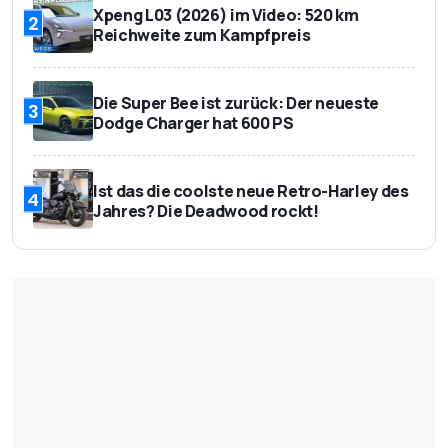
Xpeng L03 (2026) im Video: 520 km
2
Reichweite zum Kampfpreis
Die Super Bee ist zurück: Der neueste
3
Dodge Charger hat 600 PS
Ist das die coolste neue Retro-Harley des
4
Jahres? Die Deadwood rockt!