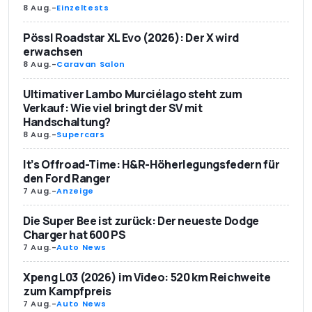
8 Aug.
-
Einzeltests
Pössl Roadstar XL Evo (2026): Der X wird
erwachsen
8 Aug.
-
Caravan Salon
Ultimativer Lambo Murciélago steht zum
Verkauf: Wie viel bringt der SV mit
Handschaltung?
8 Aug.
-
Supercars
It’s Offroad-Time: H&R-Höherlegungsfedern für
den Ford Ranger
7 Aug.
-
Anzeige
Die Super Bee ist zurück: Der neueste Dodge
Charger hat 600 PS
7 Aug.
-
Auto News
Xpeng L03 (2026) im Video: 520 km Reichweite
zum Kampfpreis
7 Aug.
-
Auto News