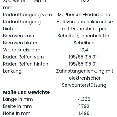
Spurweite hinten in
1.532
mm
Radaufhängung vorn
McPherson-Federbeine
Radaufhängung
Halbverbundlenkerachse
hinten
mit Drehachskörper
Bremsen vorn
Scheiben, innenbelüftet
Bremsen hinten
Scheiben
Wendekreis in m
10,4
Räder, Reifen vorn
195/65 R15 91H
Räder, Reifen hinten
195/65 R15 91H
Lenkung
Zahnstangenlenkung mit
elektronischer
Servounterstützung
Maße und Gewichte
Länge in mm
4.336
Breite in mm
1.792
Höhe in mm
1.498