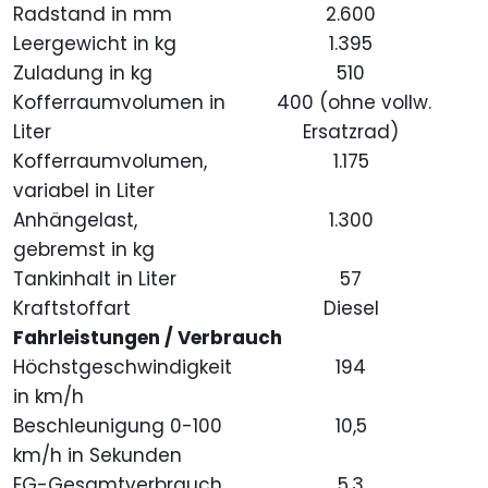
Radstand in mm
2.600
Leergewicht in kg
1.395
Zuladung in kg
510
Kofferraumvolumen in
400 (ohne vollw.
Liter
Ersatzrad)
Kofferraumvolumen,
1.175
variabel in Liter
Anhängelast,
1.300
gebremst in kg
Tankinhalt in Liter
57
Kraftstoffart
Diesel
Fahrleistungen / Verbrauch
Höchstgeschwindigkeit
194
in km/h
Beschleunigung 0-100
10,5
km/h in Sekunden
EG-Gesamtverbrauch
5,3