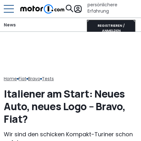
persönlichere
Erfahrung
News
REGISTRIEREN /
ANMELDEN
Dethleffs Just
Adria Twin (2026): Kult-
Mitsubishi Grandis
Schmaler Teili
Campervan komplett
Mildhybrid (2026) im Test:
als Camperva
neu
Erfreulich normal!
Alternative
Home
Fiat
Bravo
Tests
Italiener am Start: Neues
Auto, neues Logo – Bravo,
Fiat?
Wir sind den schicken Kompakt-Turiner schon