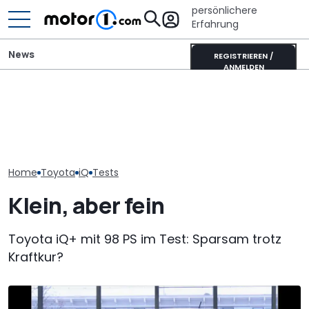
persönlichere
Erfahrung
News
REGISTRIEREN /
ANMELDEN
Toyota Corolla Touring
Mini One von 2002 im
Toyotas neuer
Sports (2026) im Test:
Fahrbericht: Hildebrandt
Supersportwa
Alles Taxi oder was?
im Hildebrand
extrem selten
Home
Toyota
iQ
Tests
Klein, aber fein
Toyota iQ+ mit 98 PS im Test: Sparsam trotz
Kraftkur?