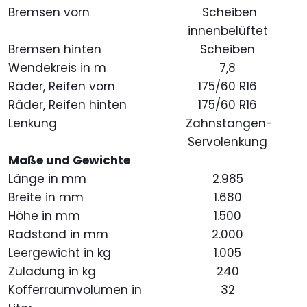
Bremsen vorn
Scheiben
innenbelüftet
Bremsen hinten
Scheiben
Wendekreis in m
7,8
Räder, Reifen vorn
175/60 R16
Räder, Reifen hinten
175/60 R16
Lenkung
Zahnstangen-
Servolenkung
Maße und Gewichte
Länge in mm
2.985
Breite in mm
1.680
Höhe in mm
1.500
Radstand in mm
2.000
Leergewicht in kg
1.005
Zuladung in kg
240
Kofferraumvolumen in
32