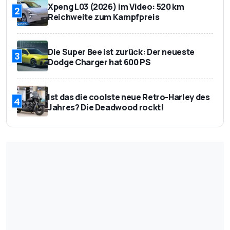
Xpeng L03 (2026) im Video: 520 km
2
Reichweite zum Kampfpreis
Die Super Bee ist zurück: Der neueste
3
Dodge Charger hat 600 PS
Ist das die coolste neue Retro-Harley des
4
Jahres? Die Deadwood rockt!