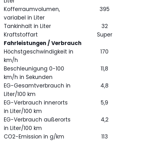
Liter
Kofferraumvolumen,
395
variabel in Liter
Tankinhalt in Liter
32
Kraftstoffart
Super
Fahrleistungen / Verbrauch
Höchstgeschwindigkeit in
170
km/h
Beschleunigung 0-100
11,8
km/h in Sekunden
EG-Gesamtverbrauch in
4,8
Liter/100 km
EG-Verbrauch innerorts
5,9
in Liter/100 km
EG-Verbrauch außerorts
4,2
in Liter/100 km
CO2-Emission in g/km
113