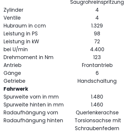
Saugrohreinspritzung
Zylinder
4
Ventile
4
Hubraum in ccm
1.329
Leistung in PS
98
Leistung in kW
72
bei U/min
4.400
Drehmoment in Nm
123
Antrieb
Frontantrieb
Gänge
6
Getriebe
Handschaltung
Fahrwerk
Spurweite vorn in mm
1.480
Spurweite hinten in mm
1.460
Radaufhängung vorn
Querlenkerachse
Radaufhängung hinten
Torsionsachse mit
Schraubenfedern