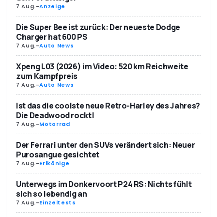
7 Aug.
-
Anzeige
Die Super Bee ist zurück: Der neueste Dodge
Charger hat 600 PS
7 Aug.
-
Auto News
Xpeng L03 (2026) im Video: 520 km Reichweite
zum Kampfpreis
7 Aug.
-
Auto News
Ist das die coolste neue Retro-Harley des Jahres?
Die Deadwood rockt!
7 Aug.
-
Motorrad
Der Ferrari unter den SUVs verändert sich: Neuer
Purosangue gesichtet
7 Aug.
-
Erlkönige
Unterwegs im Donkervoort P24 RS: Nichts fühlt
sich so lebendig an
7 Aug.
-
Einzeltests