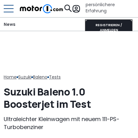
persönlichere
Erfahrung
News
REGISTRIEREN /
ANMELDEN
Unterwegs im
Donkervoort P24 RS:
It’s Offroad-Time: H&R-
Ahorn CV 560 
Nichts fühlt sich so
Höherlegungsfedern für
Test: Lagerkol
lebendig an
den Ford Ranger
Allrounder-Gl
Home
Suzuki
Baleno
Tests
Suzuki Baleno 1.0
Boosterjet im Test
Ultraleichter Kleinwagen mit neuem 111-PS-
Turbobenziner