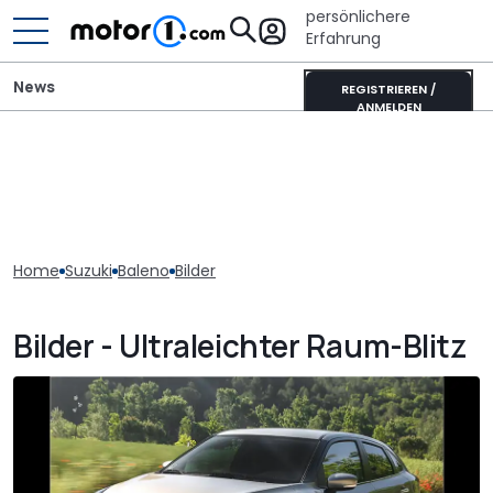
persönlichere
Erfahrung
News
REGISTRIEREN /
ANMELDEN
Home
Suzuki
Baleno
Bilder
Bilder - Ultraleichter Raum-Blitz