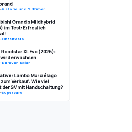
ebrand
-
Historie und Oldtimer
bishi Grandis Mildhybrid
) im Test: Erfreulich
al!
-
Einzeltests
 Roadstar XL Evo (2026):
 wird erwachsen
-
Caravan Salon
ativer Lambo Murciélago
 zum Verkauf: Wie viel
t der SV mit Handschaltung?
-
Supercars