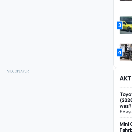
3
4
AKT
Toyot
(2026
was?
9 Aug.
Mini 
Fahrb