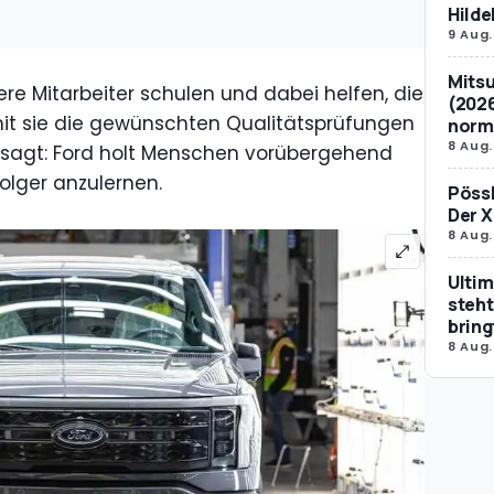
Hild
9 Aug.
Mitsu
ere Mitarbeiter schulen und dabei helfen, die
(2026
it sie die gewünschten Qualitätsprüfungen
norm
8 Aug.
 gesagt: Ford holt Menschen vorübergehend
olger anzulernen.
Pössl
Der X
8 Aug.
Ultim
steht
bring
8 Aug.