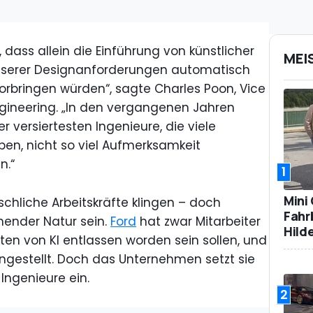
 dass allein die Einführung von künstlicher
MEI
 unserer Designanforderungen automatisch
orbringen würden“, sagte Charles Poon, Vice
gineering. „In den vergangenen Jahren
r versiertesten Ingenieure, die viele
en, nicht so viel Aufmerksamkeit
n.“
1
Mini
chliche Arbeitskräfte klingen – doch
Fahr
hender Natur sein.
Ford
hat zwar Mitarbeiter
Hild
ten von KI entlassen worden sein sollen, und
ingestellt. Doch das Unternehmen setzt sie
Ingenieure ein.
2