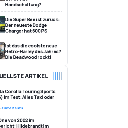
Handschaltung?
Die Super Bee ist zurück:
Der neueste Dodge
Charger hat 600 PS
Ist das die coolste neue
Retro-Harley des Jahres?
Die Deadwood rockt!
UELLSTE ARTIKEL
a Corolla Touring Sports
) im Test: Alles Taxi oder
-
Einzeltests
One von 2002 im
ericht: Hildebrandt im