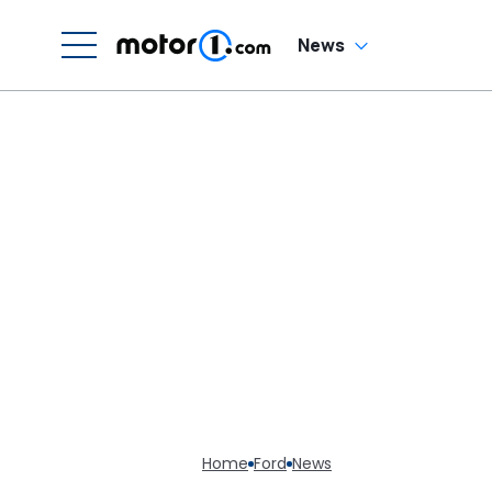
News
Home
Ford
News