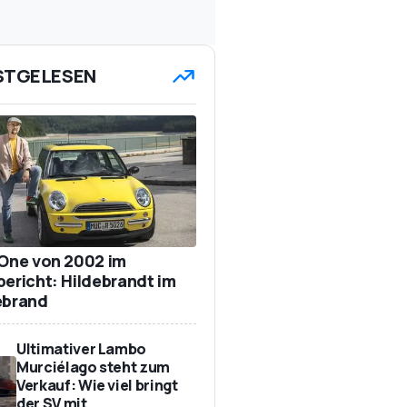
STGELESEN
 One von 2002 im
bericht: Hildebrandt im
ebrand
Ultimativer Lambo
Murciélago steht zum
Verkauf: Wie viel bringt
der SV mit