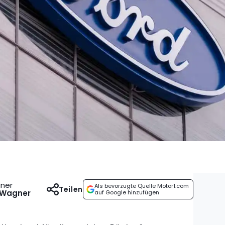
gner
Als bevorzugte Quelle Motor1.com
Teilen
 Wagner
auf Google hinzufügen