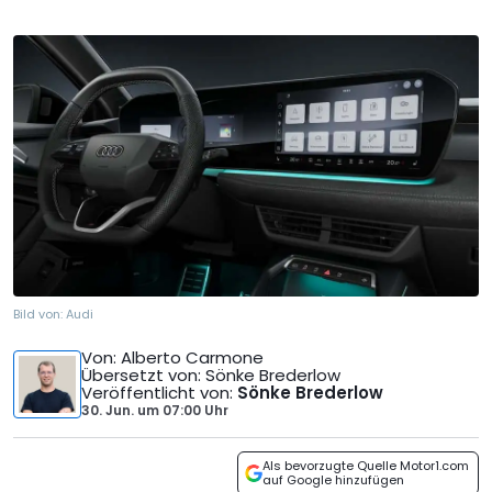
Bild von:
Audi
Von
: Alberto Carmone
Übersetzt von
: Sönke Brederlow
Veröffentlicht von
:
Sönke Brederlow
30. Jun.
um
07:00 Uhr
Als bevorzugte Quelle Motor1.com
auf Google hinzufügen