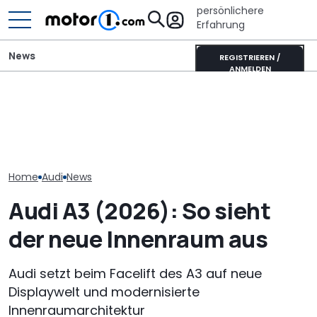
persönlichere
Erfahrung
News
REGISTRIEREN /
ANMELDEN
Hymer B-Klasse
Audi Q9 vs. Me
Audi A3 (1996-2003): Der
MasterLine (2026): Das
Premium-Dicks
edlere Vierer-Golf wird 30
Flaggschiff wird neu
Vergleich
Home
Audi
News
Audi A3 (2026): So sieht
der neue Innenraum aus
Audi setzt beim Facelift des A3 auf neue
Displaywelt und modernisierte
Innenraumarchitektur