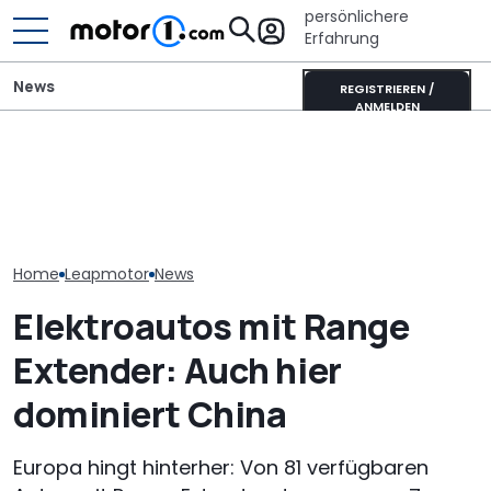
persönlichere
Erfahrung
News
REGISTRIEREN /
ANMELDEN
Lucid verschie
Neuzulassungen in
Pössl Roadstar XL Evo
Tesla-Model-
Deutschland: Automarkt
(2026): Der X wird
um „Fehler de
wächst im Juli 2026
erwachsen
Vergangenheit
vermeiden
Home
Leapmotor
News
Elektroautos mit Range
Extender: Auch hier
dominiert China
Europa hingt hinterher: Von 81 verfügbaren