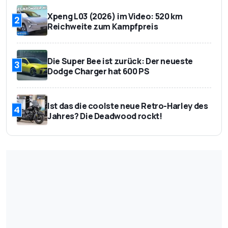
Xpeng L03 (2026) im Video: 520 km
2
Reichweite zum Kampfpreis
Die Super Bee ist zurück: Der neueste
3
Dodge Charger hat 600 PS
Ist das die coolste neue Retro-Harley des
4
Jahres? Die Deadwood rockt!