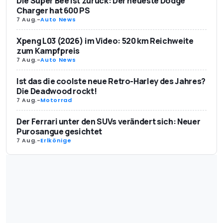
Die Super Bee ist zurück: Der neueste Dodge
Charger hat 600 PS
7 Aug.
-
Auto News
Xpeng L03 (2026) im Video: 520 km Reichweite
zum Kampfpreis
7 Aug.
-
Auto News
Ist das die coolste neue Retro-Harley des Jahres?
Die Deadwood rockt!
7 Aug.
-
Motorrad
Der Ferrari unter den SUVs verändert sich: Neuer
Purosangue gesichtet
7 Aug.
-
Erlkönige