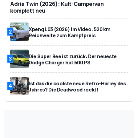
Adria Twin (2026): Kult-Campervan
komplett neu
Xpeng L03 (2026) im Video: 520 km
2
Reichweite zum Kampfpreis
Die Super Bee ist zurück: Der neueste
3
Dodge Charger hat 600 PS
Ist das die coolste neue Retro-Harley des
4
Jahres? Die Deadwood rockt!