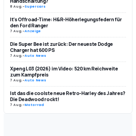
Handschaltung?
8 Aug.
-
Supercars
It’s Offroad-Time: H&R-Höherlegungsfedern für
den Ford Ranger
7 Aug.
-
Anzeige
Die Super Bee ist zurück: Der neueste Dodge
Charger hat 600 PS
7 Aug.
-
Auto News
Xpeng L03 (2026) im Video: 520 km Reichweite
zum Kampfpreis
7 Aug.
-
Auto News
Ist das die coolste neue Retro-Harley des Jahres?
Die Deadwood rockt!
7 Aug.
-
Motorrad