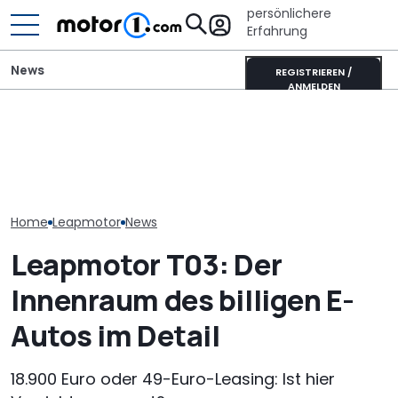
persönlichere
Erfahrung
News
REGISTRIEREN /
ANMELDEN
Die Super Bee ist zurück:
Mitsubishi Grandis
Xpeng L03 (20
Der neueste Dodge
Mildhybrid (2026) im Test:
Video: 520 km
Charger hat 600 PS
Erfreulich normal!
zum Kampfpre
Home
Leapmotor
News
Leapmotor T03: Der
Innenraum des billigen E-
Autos im Detail
18.900 Euro oder 49-Euro-Leasing: Ist hier