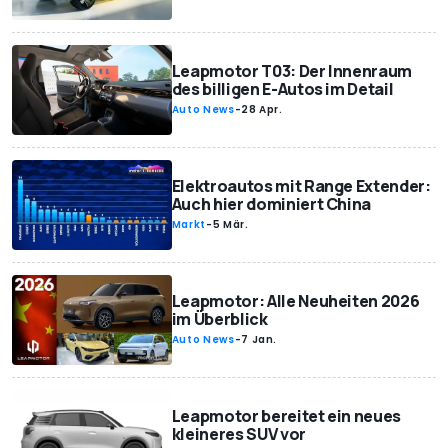
Leapmotor T03: Der Innenraum
des billigen E-Autos im Detail
Auto News
-
28 Apr.
Elektroautos mit Range Extender:
Auch hier dominiert China
Markt
-
5 Mär.
Leapmotor: Alle Neuheiten 2026
im Überblick
Auto News
-
7 Jan.
Leapmotor bereitet ein neues
kleineres SUV vor