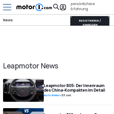
persönlichere
Erfahrung
News
REGISTRIEREN /
ANMELDEN
Leapmotor News
Leapmotor B05: Der Innenraum
des China-Kompakten im Detail
Auto News
-
23 Jun.