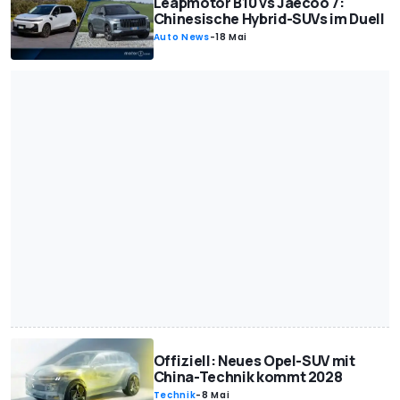
Leapmotor B10 vs Jaecoo 7:
Chinesische Hybrid-SUVs im Duell
Auto News
-
18 Mai
Offiziell: Neues Opel-SUV mit
China-Technik kommt 2028
Technik
-
8 Mai