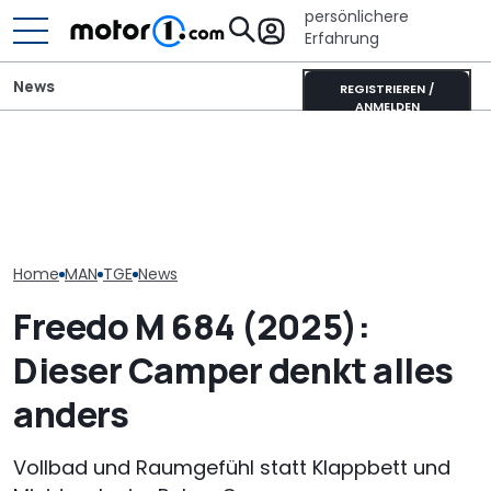
persönlichere
Erfahrung
News
REGISTRIEREN /
ANMELDEN
Adria Twin (2026): Kult-
Xpeng L03 (2026) im
Laika Kreos H 
Campervan komplett
Video: 520 km Reichweite
will der neue 
neu
zum Kampfpreis
Integrierte p
Home
MAN
TGE
News
Freedo M 684 (2025):
Dieser Camper denkt alles
anders
Vollbad und Raumgefühl statt Klappbett und