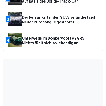
auf Basis des Bolide-Track-Car
Der Ferrari unter den SUVs verändert sich:
3
Neuer Purosangue gesichtet
Unterwegs im Donkervoort P24 RS:
4
Nichts fühlt sich so lebendig an