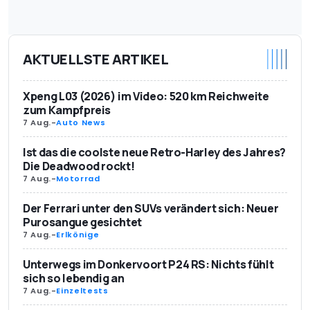
AKTUELLSTE ARTIKEL
Xpeng L03 (2026) im Video: 520 km Reichweite
zum Kampfpreis
7 Aug.
-
Auto News
Ist das die coolste neue Retro-Harley des Jahres?
Die Deadwood rockt!
7 Aug.
-
Motorrad
Der Ferrari unter den SUVs verändert sich: Neuer
Purosangue gesichtet
7 Aug.
-
Erlkönige
Unterwegs im Donkervoort P24 RS: Nichts fühlt
sich so lebendig an
7 Aug.
-
Einzeltests