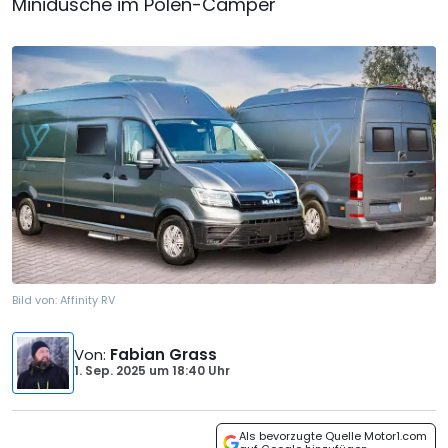
Minidusche im Polen-Camper
Bild von:
Affinity RV
Von
:
Fabian Grass
1. Sep. 2025
um
18:40 Uhr
Als bevorzugte Quelle Motor1.com