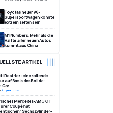
Toyotas neuer V8-
Supersportwagen könnte
extrem selten sein
M1 Numbers: Mehr als die
Hälfte aller neuen Autos
kommt aus China
UELLSTE ARTIKEL
ti Destrier: eine rollende
ur auf Basis des Bolide-
k-Car
-
Supercars
trisches Mercedes-AMG GT
Türer Coupé hat
entischen“ Sechszylinder-