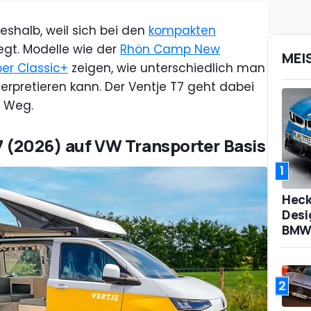
deshalb, weil sich bei den
kompakten
gt. Modelle wie der
Rhön Camp New
MEI
r Classic+
zeigen, wie unterschiedlich man
rpretieren kann. Der Ventje T7 geht dabei
n Weg.
T7 (2026) auf VW Transporter Basis
1
Heck
Desi
BMW 
2