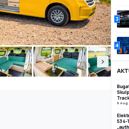
3
4
AKT
Bugat
Skulp
Trac
6 Aug.
Elek
53 4-
„auth