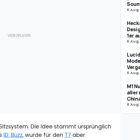
Soun
6 Aug.
Hecka
Desig
1er 
6 Aug.
Lucid
Model
Verg
6 Aug.
M1 Nu
aller
Chin
6 Aug.
s Sitzsystem. Die Idee stammt ursprünglich
es
ID. Buzz
, wurde für den
T7
aber