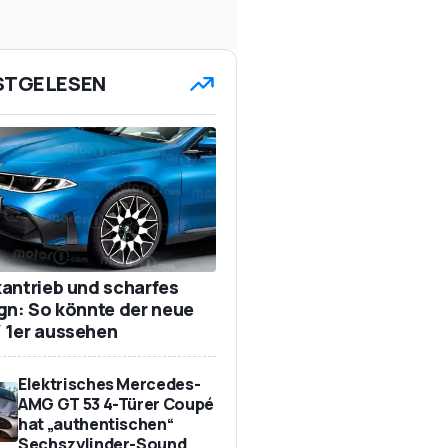
STGELESEN
antrieb und scharfes
gn: So könnte der neue
1er aussehen
Elektrisches Mercedes-
AMG GT 53 4-Türer Coupé
hat „authentischen“
Sechszylinder-Sound