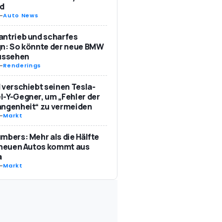
d
-
Auto News
ntrieb und scharfes
n: So könnte der neue BMW
aussehen
-
Renderings
 verschiebt seinen Tesla-
-Y-Gegner, um „Fehler der
angenheit“ zu vermeiden
-
Markt
mbers: Mehr als die Hälfte
 neuen Autos kommt aus
a
-
Markt