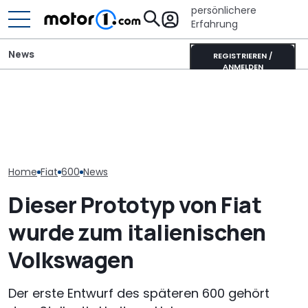
persönlichere
Erfahrung
News
REGISTRIEREN /
ANMELDEN
Dethleffs Just
Adria Twin (2026): Kult-
Pössl Roadstar XL Evo
Schmaler Teili
Campervan komplett
(2026): Der X wird
als Camperva
neu
erwachsen
Alternative
Home
Fiat
600
News
Dieser Prototyp von Fiat
wurde zum italienischen
Volkswagen
Der erste Entwurf des späteren 600 gehört