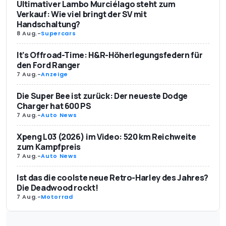
Ultimativer Lambo Murciélago steht zum
Verkauf: Wie viel bringt der SV mit
Handschaltung?
8 Aug.
-
Supercars
It’s Offroad-Time: H&R-Höherlegungsfedern für
den Ford Ranger
7 Aug.
-
Anzeige
Die Super Bee ist zurück: Der neueste Dodge
Charger hat 600 PS
7 Aug.
-
Auto News
Xpeng L03 (2026) im Video: 520 km Reichweite
zum Kampfpreis
7 Aug.
-
Auto News
Ist das die coolste neue Retro-Harley des Jahres?
Die Deadwood rockt!
7 Aug.
-
Motorrad