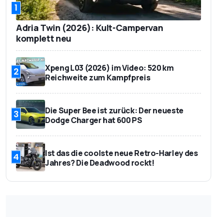
1
Adria Twin (2026): Kult-Campervan
komplett neu
Xpeng L03 (2026) im Video: 520 km
2
Reichweite zum Kampfpreis
Die Super Bee ist zurück: Der neueste
3
Dodge Charger hat 600 PS
Ist das die coolste neue Retro-Harley des
4
Jahres? Die Deadwood rockt!