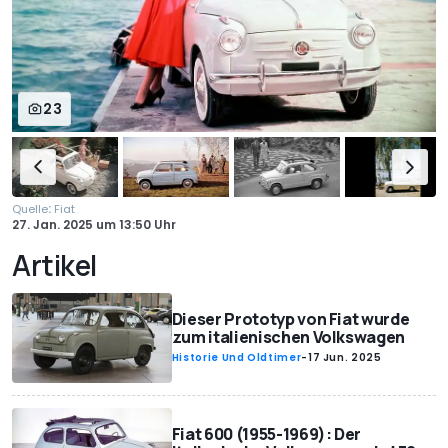
23
:
Quelle
Fiat
27. Jan. 2025
um
13:50 Uhr
Artikel
Dieser Prototyp von Fiat wurde
zum italienischen Volkswagen
Historie Und Oldtimer
-
17 Jun. 2025
Fiat 600 (1955-1969): Der