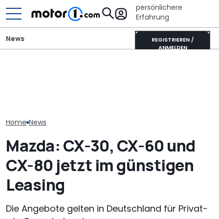
persönlichere
Erfahrung
News
REGISTRIEREN /
ANMELDEN
Mazda-Chef: Neuer MX-5
Mitsubishi Grandis
Tatsächlicher
könnte auch als reines
Mildhybrid (2026) im Test:
Mazda CX-80 2
Elektroauto kommen
Erfreulich normal!
(2026) im Tes
Home
News
Mazda: CX-30, CX-60 und
CX-80 jetzt im günstigen
Leasing
Die Angebote gelten in Deutschland für Privat-