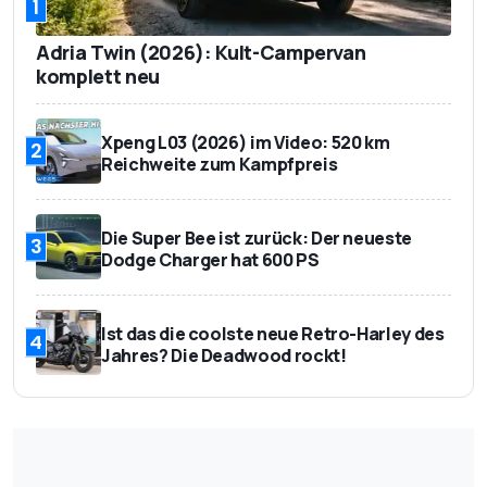
1
Adria Twin (2026): Kult-Campervan
komplett neu
Xpeng L03 (2026) im Video: 520 km
2
Reichweite zum Kampfpreis
Die Super Bee ist zurück: Der neueste
3
Dodge Charger hat 600 PS
Ist das die coolste neue Retro-Harley des
4
Jahres? Die Deadwood rockt!