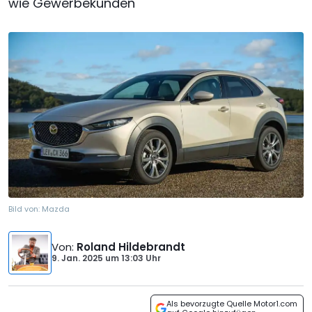
wie Gewerbekunden
Bild von:
Mazda
Von
:
Roland Hildebrandt
9. Jan. 2025
um
13:03 Uhr
Als bevorzugte Quelle Motor1.com