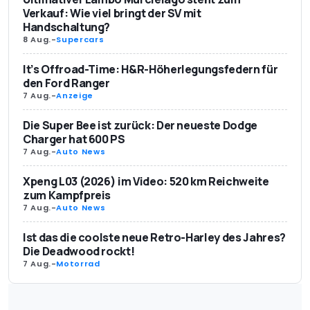
Verkauf: Wie viel bringt der SV mit
Handschaltung?
8 Aug.
-
Supercars
It’s Offroad-Time: H&R-Höherlegungsfedern für
den Ford Ranger
7 Aug.
-
Anzeige
Die Super Bee ist zurück: Der neueste Dodge
Charger hat 600 PS
7 Aug.
-
Auto News
Xpeng L03 (2026) im Video: 520 km Reichweite
zum Kampfpreis
7 Aug.
-
Auto News
Ist das die coolste neue Retro-Harley des Jahres?
Die Deadwood rockt!
7 Aug.
-
Motorrad