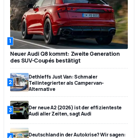
1
Neuer Audi Q8 kommt: Zweite Generation
des SUV-Coupés bestätigt
Dethleffs Just Van: Schmaler
2
Teilintegrierter als Campervan-
Alternative
Der neue A2 (2026) ist der effizienteste
3
Audi aller Zeiten, sagt Audi
Deutschland in der Autokrise? Wir sagen:
4