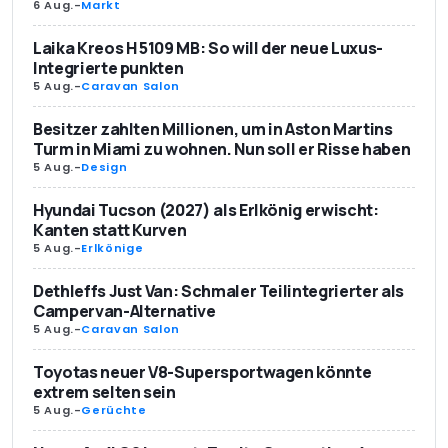
6 Aug.
-
Markt
Laika Kreos H 5109 MB: So will der neue Luxus-
Integrierte punkten
5 Aug.
-
Caravan Salon
Besitzer zahlten Millionen, um in Aston Martins
Turm in Miami zu wohnen. Nun soll er Risse haben
5 Aug.
-
Design
Hyundai Tucson (2027) als Erlkönig erwischt:
Kanten statt Kurven
5 Aug.
-
Erlkönige
Dethleffs Just Van: Schmaler Teilintegrierter als
Campervan-Alternative
5 Aug.
-
Caravan Salon
Toyotas neuer V8-Supersportwagen könnte
extrem selten sein
5 Aug.
-
Gerüchte