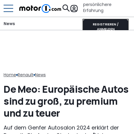
persönlichere
Erfahrung
News
REGISTRIEREN /
ANMELDEN
Ahorn CV 560 (2026) im
M1 Numbers: Mehr als die
Ahorn Camp Ec
Test: Lagerkoller oder
Hälfte aller neuen Autos
Sonnenfinstern
Allrounder-Glück?
kommt aus China
Rädern
Home
Renault
News
De Meo: Europäische Autos
sind zu groß, zu premium
und zu teuer
Auf dem Genfer Autosalon 2024 erklärt der