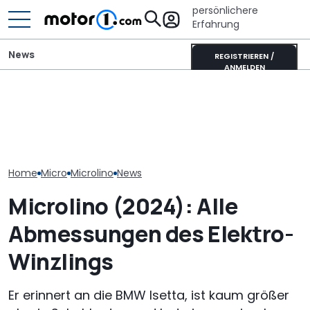
persönlichere
Erfahrung
News
REGISTRIEREN /
ANMELDEN
Die Super Bee ist zurück:
Toyota Corolla Touring
Xpeng L03 (20
Der neueste Dodge
Sports (2026) im Test:
Video: 520 km
Charger hat 600 PS
Alles Taxi oder was?
zum Kampfpre
Home
Micro
Microlino
News
Microlino (2024): Alle
Abmessungen des Elektro-
Winzlings
Er erinnert an die BMW Isetta, ist kaum größer