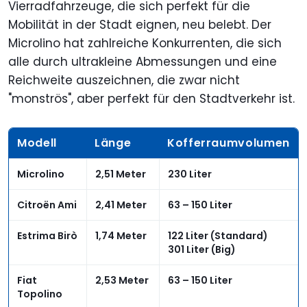
Vierradfahrzeuge, die sich perfekt für die
Mobilität in der Stadt eignen, neu belebt. Der
Microlino hat zahlreiche Konkurrenten, die sich
alle durch ultrakleine Abmessungen und eine
Reichweite auszeichnen, die zwar nicht
"monströs", aber perfekt für den Stadtverkehr ist.
Modell
Länge
Kofferraumvolumen
Microlino
2,51 Meter
230 Liter
Citroën Ami
2,41 Meter
63 – 150 Liter
Estrima Birò
1,74 Meter
122 Liter (Standard)
301 Liter (Big)
Fiat
2,53 Meter
63 – 150 Liter
Topolino