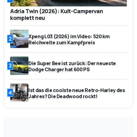
Adria Twin (2026): Kult-Campervan
komplett neu
Xpeng L03 (2026) im Video: 520 km
2
Reichweite zum Kampfpreis
Die Super Bee ist zurück: Der neueste
3
Dodge Charger hat 600 PS
Ist das die coolste neue Retro-Harley des
4
Jahres? Die Deadwood rockt!