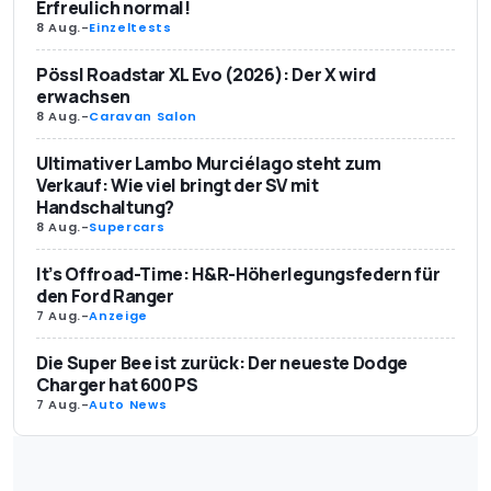
Erfreulich normal!
8 Aug.
-
Einzeltests
Pössl Roadstar XL Evo (2026): Der X wird
erwachsen
8 Aug.
-
Caravan Salon
Ultimativer Lambo Murciélago steht zum
Verkauf: Wie viel bringt der SV mit
Handschaltung?
8 Aug.
-
Supercars
It’s Offroad-Time: H&R-Höherlegungsfedern für
den Ford Ranger
7 Aug.
-
Anzeige
Die Super Bee ist zurück: Der neueste Dodge
Charger hat 600 PS
7 Aug.
-
Auto News