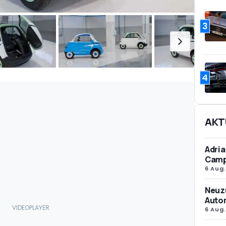
3
4
AKT
Adria
Camp
6 Aug.
Neuz
Autom
6 Aug.