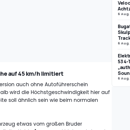
Veloc
Achtz
6 Aug.
Bugat
Skulp
Trac
6 Aug.
Elek
53 4-
„auth
che auf 45 km/h limitiert
Soun
6 Aug.
e-Version auch ohne Autoführerschein
lb wird die Höchstgeschwindigkeit hier auf
ite soll ähnlich sein wie beim normalen
ahrzeug etwas vom großen Bruder