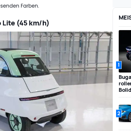
assenden Farben.
MEI
o Lite (45 km/h)
1
Bugat
roll
Boli
2