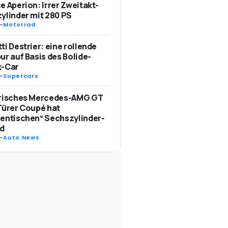
e Aperion: Irrer Zweitakt-
ylinder mit 280 PS
-
Motorrad
ti Destrier: eine rollende
ur auf Basis des Bolide-
k-Car
-
Supercars
trisches Mercedes-AMG GT
Türer Coupé hat
entischen“ Sechszylinder-
d
-
Auto News