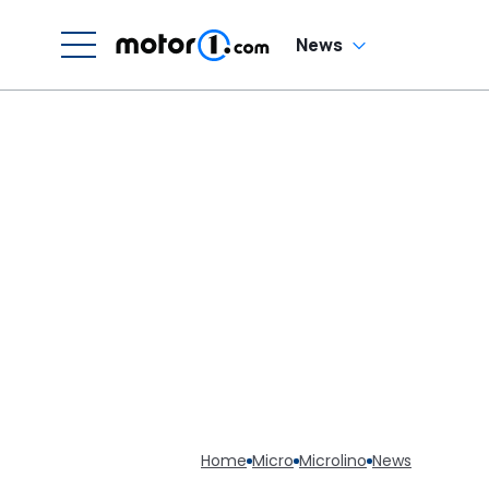
News
Home
Micro
Microlino
News