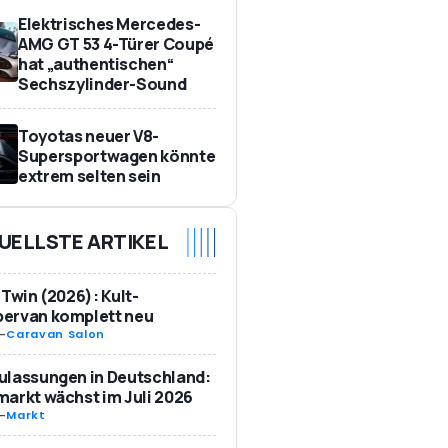
Elektrisches Mercedes-
AMG GT 53 4-Türer Coupé
hat „authentischen“
Sechszylinder-Sound
Toyotas neuer V8-
Supersportwagen könnte
extrem selten sein
UELLSTE ARTIKEL
 Twin (2026): Kult-
ervan komplett neu
-
Caravan Salon
ulassungen in Deutschland:
arkt wächst im Juli 2026
-
Markt