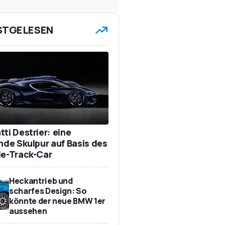
STGELESEN
ti Destrier: eine
ende Skulpur auf Basis des
de-Track-Car
Heckantrieb und
scharfes Design: So
könnte der neue BMW 1er
aussehen