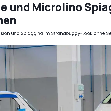
te und Microlino Spia
nen
Version und Spiaggina im Strandbuggy-Look ohne S