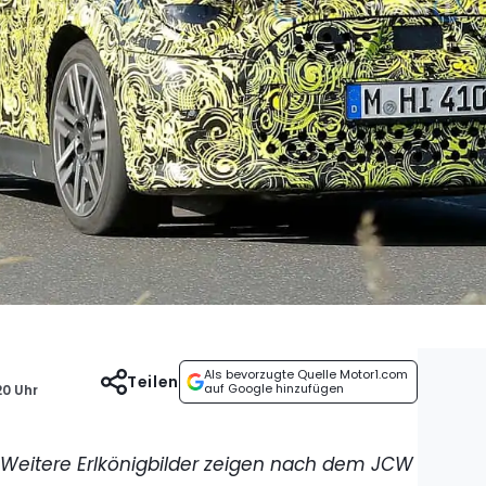
Als bevorzugte Quelle Motor1.com
Teilen
auf Google hinzufügen
20 Uhr
Weitere Erlkönigbilder zeigen nach dem JCW