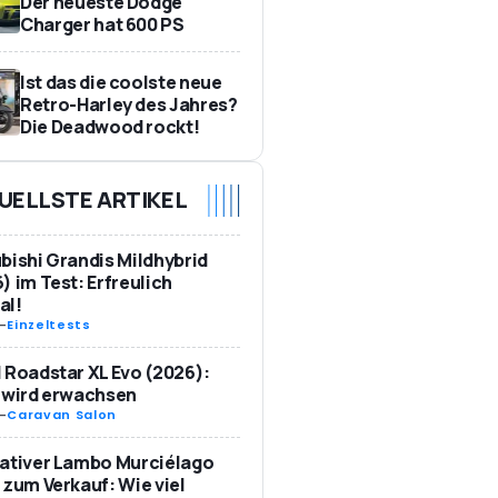
Der neueste Dodge
Charger hat 600 PS
Ist das die coolste neue
Retro-Harley des Jahres?
Die Deadwood rockt!
UELLSTE ARTIKEL
bishi Grandis Mildhybrid
) im Test: Erfreulich
al!
-
Einzeltests
 Roadstar XL Evo (2026):
 wird erwachsen
-
Caravan Salon
ativer Lambo Murciélago
 zum Verkauf: Wie viel