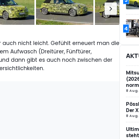
4
 auch nicht leicht. Gefühlt erneuert man die
em Aufwasch (Dreitürer, Fünftürer,
AKT
 und dann gibt es auch noch zwischen der
sichtlichkeiten.
Mitsu
(2026
norm
8 Aug.
Pössl
Der X
8 Aug.
Ultim
steht