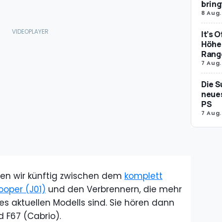
bring
8 Aug.
It’s 
Höher
Rang
7 Aug.
Die S
neues
PS
7 Aug.
en wir künftig zwischen dem
komplett
ooper (J01)
und den Verbrennern, die mehr
s aktuellen Modells sind. Sie hören dann
 F67 (Cabrio).