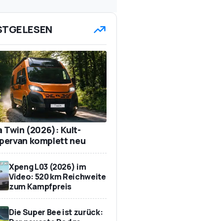
STGELESEN
a Twin (2026): Kult-
ervan komplett neu
Xpeng L03 (2026) im
Video: 520 km Reichweite
zum Kampfpreis
Die Super Bee ist zurück: