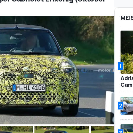
MEI
1
Adri
Camp
2
3