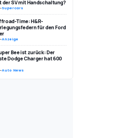
t der SV mit Handschaltung?
-
Supercars
Offroad-Time: H&R-
legungsfedern für den Ford
er
-
Anzeige
uper Bee ist zurück: Der
te Dodge Charger hat 600
-
Auto News