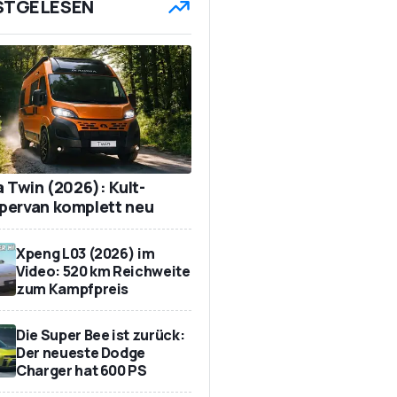
STGELESEN
a Twin (2026): Kult-
ervan komplett neu
Xpeng L03 (2026) im
Video: 520 km Reichweite
zum Kampfpreis
Die Super Bee ist zurück:
Der neueste Dodge
Charger hat 600 PS