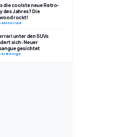
as die coolste neue Retro-
y des Jahres? Die
wood rockt!
-
Motorrad
errari unter den SUVs
dert sich: Neuer
sangue gesichtet
-
Erlkönige