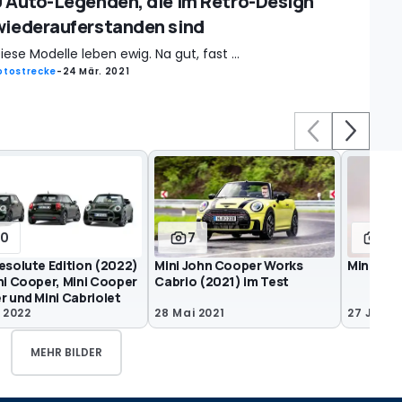
9 Auto-Legenden, die im Retro-Design
wiederauferstanden sind
iese Modelle leben ewig. Na gut, fast ...
otostrecke
-
24 Mär. 2021
10
7
24
esolute Edition (2022)
Mini John Cooper Works
Mini 2021
ni Cooper, Mini Cooper
Cabrio (2021) im Test
r und Mini Cabriolet
 2022
28 Mai 2021
27 Jan. 
MEHR BILDER