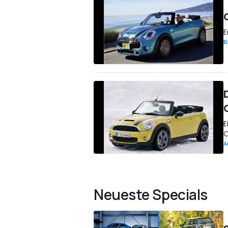
E
E
E
O
A
Neueste Specials