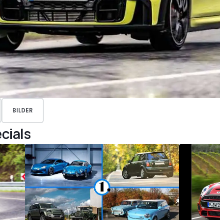
BILDER
cials