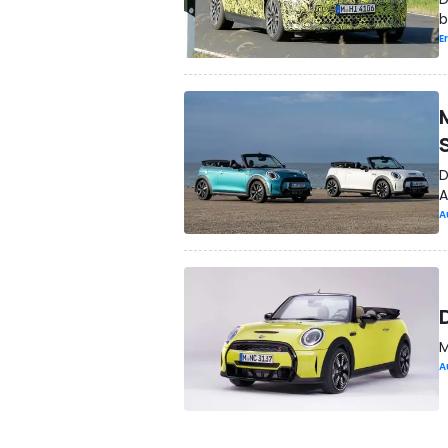
b
E
D
A
A
M
A