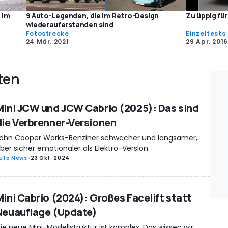
9 Auto-Legenden, die im Retro-Design
Zu üppig fü
 im
wiederauferstanden sind
Fotostrecke
Einzeltests
24 Mär. 2021
29 Apr. 2016
ten
Mini JCW und JCW Cabrio (2025): Das sind
die Verbrenner-Versionen
ohn Cooper Works-Benziner schwächer und langsamer,
ber sicher emotionaler als Elektro-Version
uto News
-
23 Okt. 2024
Mini Cabrio (2024): Großes Facelift statt
Neuauflage (Update)
ie neue Mini-Modellstruktur ist komplex. Das wissen wir