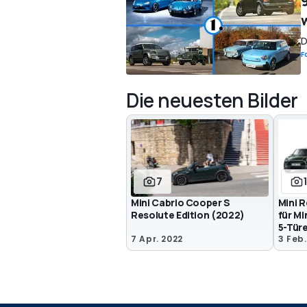
D
F
Die neuesten Bilder
7
Mini Cabrio Cooper S
Mini R
Resolute Edition (2022)
für Mi
5-Türe
7 Apr. 2022
3 Feb.