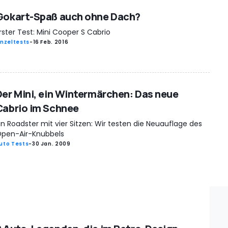
Gokart-Spaß auch ohne Dach?
rster Test: Mini Cooper S Cabrio
inzeltests
-
16 Feb. 2016
Der Mini, ein Wintermärchen: Das neue
Cabrio im Schnee
in Roadster mit vier Sitzen: Wir testen die Neuauflage des
pen-Air-Knubbels
uto Tests
-
30 Jan. 2009