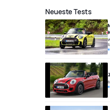
Neueste Tests
W
S
E
E
E