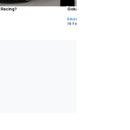
r Racing?
Gokart-Spaß auch ohne Dach?
Einzeltests
16 Feb. 2016