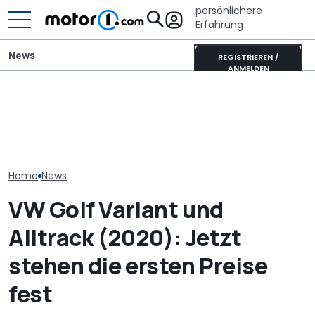
persönlichere
Erfahrung
News
REGISTRIEREN /
ANMELDEN
VW baut offiziellen 1.000-
Adria Twin (2026): Kult-
VW startet in 
PS-Golf mit Audi-
Campervan komplett
Vollhybrid-Ära
Fünfzylinder (Update)
neu
T-Roc im Vorv
Home
News
VW Golf Variant und
Alltrack (2020): Jetzt
stehen die ersten Preise
fest