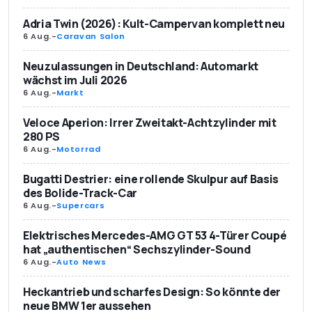
Adria Twin (2026): Kult-Campervan komplett neu
6 Aug.
-
Caravan Salon
Neuzulassungen in Deutschland: Automarkt
wächst im Juli 2026
6 Aug.
-
Markt
Veloce Aperion: Irrer Zweitakt-Achtzylinder mit
280 PS
6 Aug.
-
Motorrad
Bugatti Destrier: eine rollende Skulpur auf Basis
des Bolide-Track-Car
6 Aug.
-
Supercars
Elektrisches Mercedes-AMG GT 53 4-Türer Coupé
hat „authentischen“ Sechszylinder-Sound
6 Aug.
-
Auto News
Heckantrieb und scharfes Design: So könnte der
neue BMW 1er aussehen