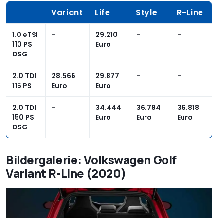
Variant
Life
Style
R-Line
1.0 eTSI
-
29.210
-
-
110 PS
Euro
DSG
2.0 TDI
28.566
29.877
-
-
115 PS
Euro
Euro
2.0 TDI
-
34.444
36.784
36.818
150 PS
Euro
Euro
Euro
DSG
Bildergalerie: Volkswagen Golf
Variant R-Line (2020)