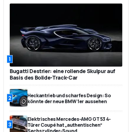
1
Bugatti Destrier: eine rollende Skulpur auf
Basis des Bolide-Track-Car
Heckantrieb und scharfes Design: So
2
könnte der neue BMW 1er aussehen
Elektrisches Mercedes-AMG GT 53 4-
3
Türer Coupé hat „authentischen“
Sechszylinder-Sound