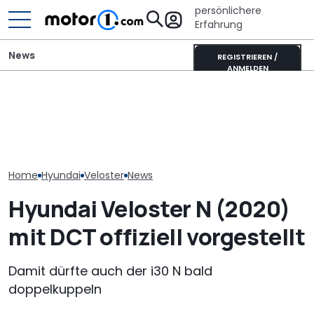
persönlichere
Erfahrung
News
REGISTRIEREN /
ANMELDEN
Hyundai Tucson (2027)
Wer gehört wem? Alle
Hyundai Santa
als Erlkönig erwischt:
großen Automarken und
startet mit o
Kanten statt Kurven
ihre Mutterkonzerne
Ausstattungs
Home
Hyundai
Veloster
News
Hyundai Veloster N (2020)
mit DCT offiziell vorgestellt
Damit dürfte auch der i30 N bald
doppelkuppeln