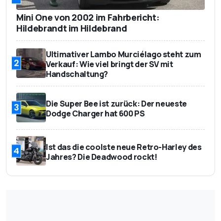
Mini One von 2002 im Fahrbericht:
Hildebrandt im Hildebrand
Ultimativer Lambo Murciélago steht zum
2
Verkauf: Wie viel bringt der SV mit
Handschaltung?
Die Super Bee ist zurück: Der neueste
3
Dodge Charger hat 600 PS
Ist das die coolste neue Retro-Harley des
4
Jahres? Die Deadwood rockt!