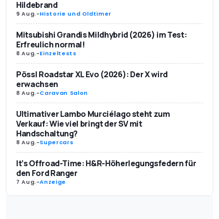
Hildebrand
9 Aug.
-
Historie und Oldtimer
Mitsubishi Grandis Mildhybrid (2026) im Test:
Erfreulich normal!
8 Aug.
-
Einzeltests
Pössl Roadstar XL Evo (2026): Der X wird
erwachsen
8 Aug.
-
Caravan Salon
Ultimativer Lambo Murciélago steht zum
Verkauf: Wie viel bringt der SV mit
Handschaltung?
8 Aug.
-
Supercars
It’s Offroad-Time: H&R-Höherlegungsfedern für
den Ford Ranger
7 Aug.
-
Anzeige