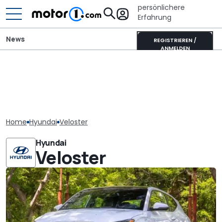
persönlichere
Erfahrung
News
REGISTRIEREN /
ANMELDEN
Home
Hyundai
Veloster
Hyundai
Veloster