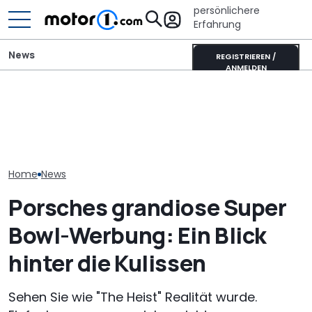
persönlichere
Erfahrung
News
REGISTRIEREN /
ANMELDEN
Porsche 911 Carrera S:
Was können 480 PS auf
It’s Offroad-Time: H&R-
Porsche verlä
dem Laguna Seca
Höherlegungsfedern für
Standortsich
Raceway?
den Ford Ranger
fünf Jahre bis
Home
News
Porsches grandiose Super
Bowl-Werbung: Ein Blick
hinter die Kulissen
Sehen Sie wie "The Heist" Realität wurde.