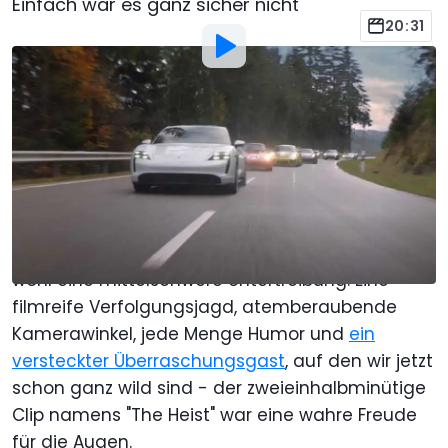
Einfach war es ganz sicher nicht
20:31
Von
:
Stefan Wagner
3. Feb. 2020
um
11:07 Uhr
Als bevorzugte Quelle Motor1.com
auf Google hinzufügen
Zu behaupten, dass
Porsche
mit seiner Super
Bowl-Werbung Eindruck hinterlassen hat, wäre
wohl eine mittelschwere Untertreibung. Eine
filmreife Verfolgungsjagd, atemberaubende
Kamerawinkel, jede Menge Humor und
ein
versteckter Überraschungsgast
, auf den wir jetzt
schon ganz wild sind - der zweieinhalbminütige
Clip namens "The Heist" war eine wahre Freude
für die Augen.