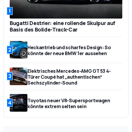
1
Bugatti Destrier: eine rollende Skulpur auf
Basis des Bolide-Track-Car
Heckantrieb und scharfes Design: So
2
könnte der neue BMW 1er aussehen
Elektrisches Mercedes-AMG GT 53 4-
3
Türer Coupé hat „authentischen“
Sechszylinder-Sound
Toyotas neuer V8-Supersportwagen
4
könnte extrem selten sein