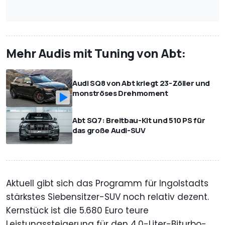
Mehr Audis mit Tuning von Abt:
Audi SQ8 von Abt kriegt 23-Zöller und
monströses Drehmoment
Abt SQ7: Breitbau-Kit und 510 PS für
das große Audi-SUV
Aktuell gibt sich das Programm für Ingolstadts
stärkstes Siebensitzer-SUV noch relativ dezent.
Kernstück ist die 5.680 Euro teure
Leistungssteigerung für den 4,0-Liter-Biturbo-