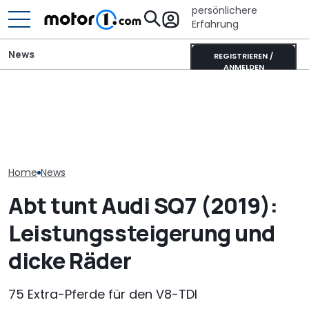
persönlichere
Erfahrung
News
REGISTRIEREN /
ANMELDEN
Audi Q7 (2027): Der
Adria Twin (2026): Kult-
Neuer Audi Q
Innenraum der 3.
Campervan komplett
Zweite Genera
Generation im Detail
neu
SUV-Coupés b
Home
News
Abt tunt Audi SQ7 (2019):
Leistungssteigerung und
dicke Räder
75 Extra-Pferde für den V8-TDI