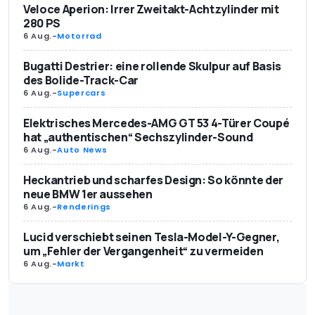
Veloce Aperion: Irrer Zweitakt-Achtzylinder mit
280 PS
6 Aug.
-
Motorrad
Bugatti Destrier: eine rollende Skulpur auf Basis
des Bolide-Track-Car
6 Aug.
-
Supercars
Elektrisches Mercedes-AMG GT 53 4-Türer Coupé
hat „authentischen“ Sechszylinder-Sound
6 Aug.
-
Auto News
Heckantrieb und scharfes Design: So könnte der
neue BMW 1er aussehen
6 Aug.
-
Renderings
Lucid verschiebt seinen Tesla-Model-Y-Gegner,
um „Fehler der Vergangenheit“ zu vermeiden
6 Aug.
-
Markt