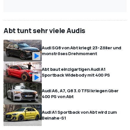
Abt tunt sehr viele Audis
Audi SQ8 von Abt kriegt 23-Zöller und
monströses Drehmoment
Abt baut einzigartigen Audi A1
Sportback Widebody mit 400 PS
Audi A6, A7, Q8 3.0 TFSI kriegen über
400 PS von Abt
Audi A1 Sportback von Abt wird zum
Beinahe-S1