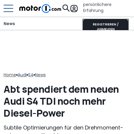
persönlichere
Erfahrung
News
REGISTRIEREN /
ANMELDEN
„Nur über meine Leiche“:
Unterwegs im
Audi-Designchef hatte
Donkervoort P24 RS:
Neuer Audi Q
nicht verhandelbare
Nichts fühlt sich so
Zweite Genera
Forderung für den
lebendig an
SUV-Coupés b
Nuvolari
Home
Audi
S4
News
Abt spendiert dem neuen
Audi S4 TDI noch mehr
Diesel-Power
Subtile Optimierungen für den Drehmoment-