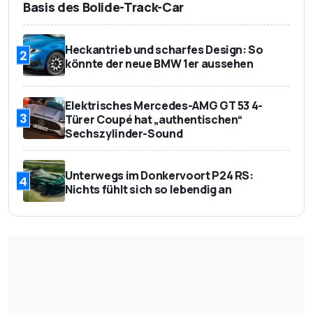
Basis des Bolide-Track-Car
Heckantrieb und scharfes Design: So
2
könnte der neue BMW 1er aussehen
Elektrisches Mercedes-AMG GT 53 4-
3
Türer Coupé hat „authentischen“
Sechszylinder-Sound
Unterwegs im Donkervoort P24 RS:
4
Nichts fühlt sich so lebendig an