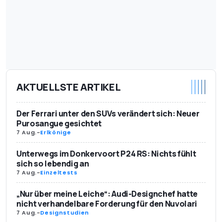
AKTUELLSTE ARTIKEL
Der Ferrari unter den SUVs verändert sich: Neuer
Purosangue gesichtet
7 Aug.
-
Erlkönige
Unterwegs im Donkervoort P24 RS: Nichts fühlt
sich so lebendig an
7 Aug.
-
Einzeltests
„Nur über meine Leiche“: Audi-Designchef hatte
nicht verhandelbare Forderung für den Nuvolari
7 Aug.
-
Designstudien