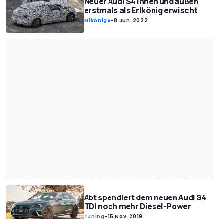
Neuer Audi S4 innen und außen
erstmals als Erlkönig erwischt
Erlkönige
-
8 Jun. 2022
Abt spendiert dem neuen Audi S4
TDI noch mehr Diesel-Power
Tuning
-
15 Nov. 2019