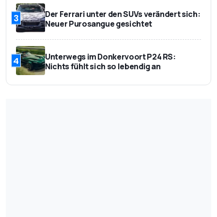
Der Ferrari unter den SUVs verändert sich:
3
Neuer Purosangue gesichtet
Unterwegs im Donkervoort P24 RS:
4
Nichts fühlt sich so lebendig an