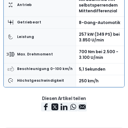
selbstsperrendem
Antrieb
Mittendifferenzial
8-Gang-Automatik
Getriebeart
257 kW (349 PS) bei
Leistung
3.850 U/min
700 Nm bei 2.500 -
Max. Drehmoment
3.100 U/min
5,1 Sekunden
Beschleunigung 0-100 km/h
250 km/h
Höchstgeschwindigkeit
2.095 kg
Leergewicht
Diesen Artikel teilen
635 kg
Zuladung
565 - 1.680 Liter
Kofferraumvolumen
Normverbrauch: 6,5