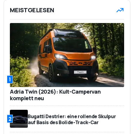
Liter;
Verbrauch
MEISTGELESEN
Testverbrauch: ca.
8 Liter
171 g/km CO2
Emission
2.100 kg
Anhängelast
79.000 Euro
Basispreis
1
Adria Twin (2026): Kult-Campervan
komplett neu
Bugatti Destrier: eine rollende Skulpur
2
auf Basis des Bolide-Track-Car