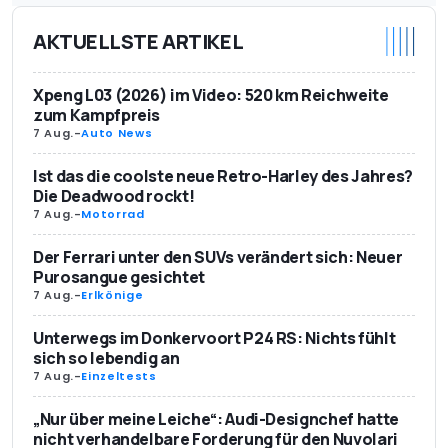
AKTUELLSTE ARTIKEL
Xpeng L03 (2026) im Video: 520 km Reichweite
zum Kampfpreis
7 Aug.
-
Auto News
Ist das die coolste neue Retro-Harley des Jahres?
Die Deadwood rockt!
7 Aug.
-
Motorrad
Der Ferrari unter den SUVs verändert sich: Neuer
Purosangue gesichtet
7 Aug.
-
Erlkönige
Unterwegs im Donkervoort P24 RS: Nichts fühlt
sich so lebendig an
7 Aug.
-
Einzeltests
„Nur über meine Leiche“: Audi-Designchef hatte
nicht verhandelbare Forderung für den Nuvolari