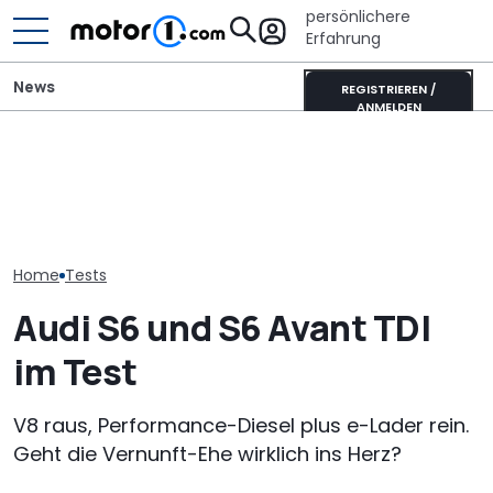
persönlichere
Erfahrung
News
REGISTRIEREN /
ANMELDEN
„Nur über mein
Xpeng L03 (2026) im
Audi-Designch
Audi tarnt den neuen S6
Video: 520 km Reichweite
nicht verhand
nicht einmal mehr
zum Kampfpreis
Forderung für
Nuvolari
Home
Tests
Audi S6 und S6 Avant TDI
im Test
V8 raus, Performance-Diesel plus e-Lader rein.
Geht die Vernunft-Ehe wirklich ins Herz?