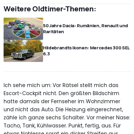
Weitere Oldtimer-Themen:
50 Jahre Dacia: Rumänien, Renault und
Raritäten
Hildebrandts Ikonen: Mercedes 300 SEL
6.3
Ich sehe mich um: Vor Rätsel stellt mich das
Escort-Cockpit nicht. Den größten Bildschirm
hatte damals der Fernseher im Wohnzimmer
und nicht das Auto. Die Heizung eingerechnet,
zähle ich ganze sechs Schalter. Vor meiner Nase:
Tacho, Tank, Kühlwasser. Punkt, fertig, aus. Für
etwas Noblesse sorgt ein dicker Streifen aus