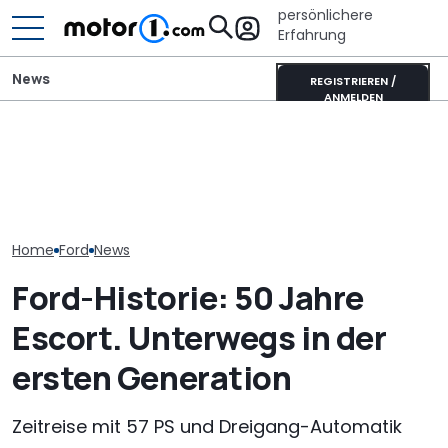
persönlichere
Erfahrung
News
REGISTRIEREN /
ANMELDEN
Ford Ranger "Holly
Die Super Bee ist zurück:
Sunlight UNLTD
Green": Pick-up startet
Der neueste Dodge
ist das Highlig
als neues Sondermodell
Charger hat 600 PS
neuen Serie
Home
Ford
News
Ford-Historie: 50 Jahre
Escort. Unterwegs in der
ersten Generation
Zeitreise mit 57 PS und Dreigang-Automatik