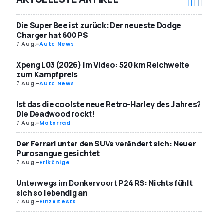
Die Super Bee ist zurück: Der neueste Dodge
Charger hat 600 PS
7 Aug.
-
Auto News
Xpeng L03 (2026) im Video: 520 km Reichweite
zum Kampfpreis
7 Aug.
-
Auto News
Ist das die coolste neue Retro-Harley des Jahres?
Die Deadwood rockt!
7 Aug.
-
Motorrad
Der Ferrari unter den SUVs verändert sich: Neuer
Purosangue gesichtet
7 Aug.
-
Erlkönige
Unterwegs im Donkervoort P24 RS: Nichts fühlt
sich so lebendig an
7 Aug.
-
Einzeltests