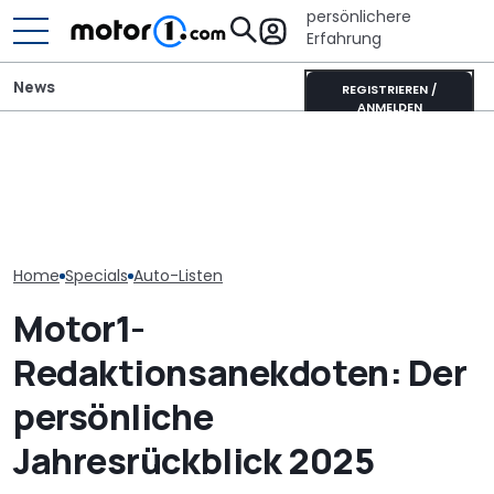
persönlichere
Erfahrung
News
REGISTRIEREN /
ANMELDEN
Adria Twin (2026): Kult-
Badge-Enginee
Übersicht: Neuwagen mit
Campervan komplett
Doppelgänger
Allrad bis 40.000 Euro
neu
2026 in der Üb
Home
Specials
Auto-Listen
Motor1-
Redaktionsanekdoten: Der
persönliche
Jahresrückblick 2025