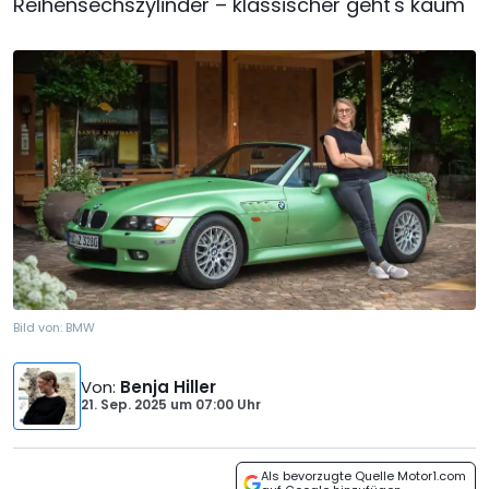
Reihensechszylinder – klassischer geht's kaum
Bild von:
BMW
Von
:
Benja Hiller
21. Sep. 2025
um
07:00 Uhr
Als bevorzugte Quelle Motor1.com