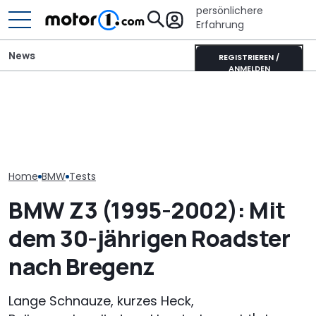
persönlichere
Erfahrung
News
REGISTRIEREN /
ANMELDEN
Heckantrieb und
Ultimativer Lambo
scharfes Design: So
Murciélago steht zum
Der nächste 
könnte der neue BMW 1er
Verkauf: Wie viel bringt
Touring (2028)
aussehen
der SV mit
wissen wir bis
Handschaltung?
Home
BMW
Tests
BMW Z3 (1995-2002): Mit
dem 30-jährigen Roadster
nach Bregenz
Lange Schnauze, kurzes Heck,