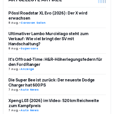
Pössl Roadstar XL Evo (2026): Der X wird
erwachsen
8 Aug.
-
Caravan Salon
Ultimativer Lambo Murciélago steht zum
Verkauf: Wie viel bringt der SV mit
Handschaltung?
8 Aug.
-
Supercars
It’s Offroad-Time: H&R-Höherlegungsfedern für
den Ford Ranger
7 Aug.
-
Anzeige
Die Super Bee ist zurück: Der neueste Dodge
Charger hat 600 PS
7 Aug.
-
Auto News
Xpeng L03 (2026) im Video: 520 km Reichweite
zum Kampfpreis
7 Aug.
-
Auto News