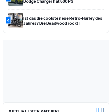
Dodge Charger hat 600 PS
Ist das die coolste neue Retro-Harley des
4
Jahres? Die Deadwood rockt!
AKTUELLSTE ARTIKEL