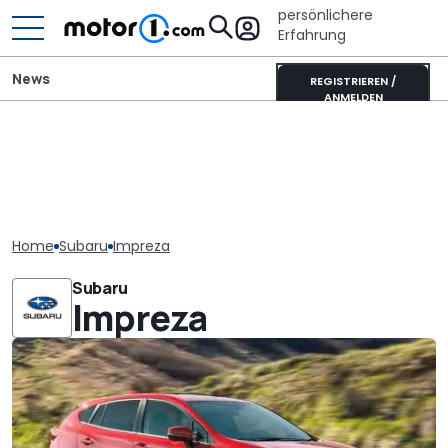
persönlichere
Erfahrung
News
REGISTRIEREN /
ANMELDEN
Home
Subaru
Impreza
Subaru
Impreza