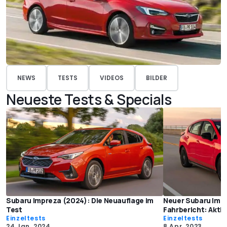
NEWS
TESTS
VIDEOS
BILDER
Neueste Tests & Specials
Subaru Impreza (2024): Die Neuauflage im
Neuer Subaru Impr
Test
Fahrbericht: Akti
Einzeltests
Einzeltests
24 Jan. 2024
8 Apr. 2023