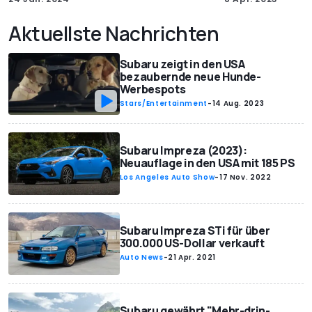
Aktuellste Nachrichten
Subaru zeigt in den USA
bezaubernde neue Hunde-
Werbespots
Stars/Entertainment
-
14 Aug. 2023
Subaru Impreza (2023):
Neuauflage in den USA mit 185 PS
Los Angeles Auto Show
-
17 Nov. 2022
Subaru Impreza STi für über
300.000 US-Dollar verkauft
Auto News
-
21 Apr. 2021
Subaru gewährt "Mehr-drin-