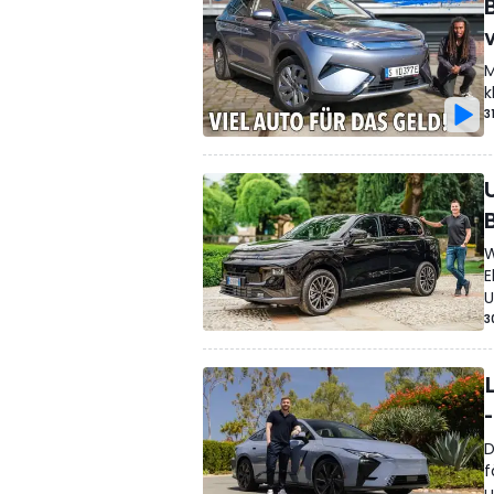
M
k
3
W
E
U
3
D
f
u