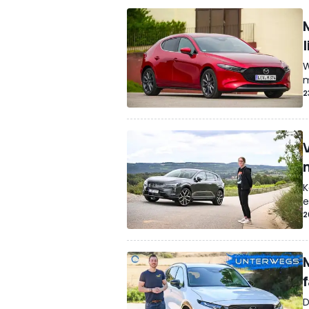
l
W
m
2
K
e
2
f
D