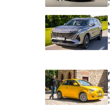
2
U
2
Z
f
b
2