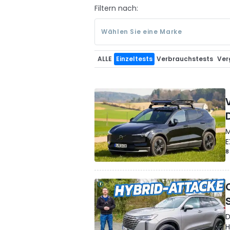
Filtern nach:
Wählen Sie eine Marke
ALLE
Einzeltests
Verbrauchstests
Ver
M
E
8
D
H