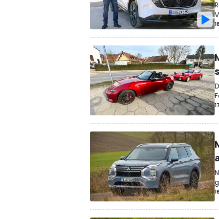
R
V
1
s
D
F
1
N
g
1