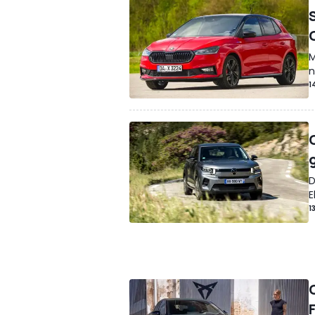
M
n
1
D
E
1