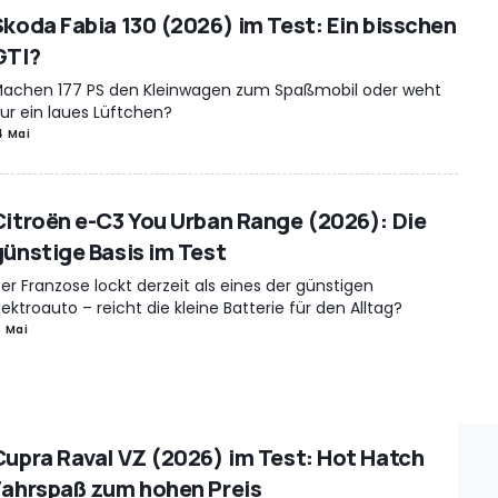
Skoda Fabia 130 (2026) im Test: Ein bisschen
GTI?
achen 177 PS den Kleinwagen zum Spaßmobil oder weht
ur ein laues Lüftchen?
4 Mai
Citroën e-C3 You Urban Range (2026): Die
günstige Basis im Test
er Franzose lockt derzeit als eines der günstigen
lektroauto – reicht die kleine Batterie für den Alltag?
3 Mai
Cupra Raval VZ (2026) im Test: Hot Hatch
Fahrspaß zum hohen Preis