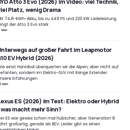
BYD Atto 3 Evo (2026) im Video: viel Technik,
viel Platz, wenig Drama
it 74,8-kWh-Akku, bis zu 449 PS und 220 kW Ladeleistung
lingt der Atto 3 Evo stark
1 Mai
Unterwegs auf großer Fahrt im Leapmotor
B10 EV Hybrid (2026)
ie einst Hannibal überquerten wir die Alpen, aber nicht auf
lefanten, sondern im Elektro-SUV mit Range Extender.
nsere Erfahrungen
0 Mai
Lexus ES (2026) im Test: Elektro oder Hybrid
- was macht mehr Sinn?
er ES war gewiss schon mal hübscher, aber Generation 8
ährt großartig, gerade als BEV. Leider gibt es einen
nerklärlichen Makel