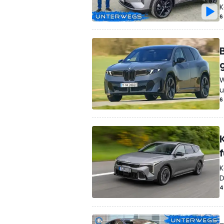
K
6
W
u
6
K
D
4